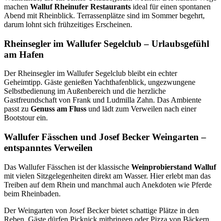
machen
Walluf Rheinufer Restaurants
ideal für einen spontanen
Abend mit Rheinblick. Terrassenplätze sind im Sommer begehrt,
darum lohnt sich frühzeitiges Erscheinen.
Rheinsegler im Wallufer Segelclub – Urlaubsgefühl
am Hafen
Der Rheinsegler im Wallufer Segelclub bleibt ein echter
Geheimtipp. Gäste genießen Yachthafenblick, ungezwungene
Selbstbedienung im Außenbereich und die herzliche
Gastfreundschaft von Frank und Ludmilla Zahn. Das Ambiente
passt zu
Genuss am Fluss
und lädt zum Verweilen nach einer
Bootstour ein.
Wallufer Fässchen und Josef Becker Weingarten –
entspanntes Verweilen
Das Wallufer Fässchen ist der klassische
Weinprobierstand Walluf
mit vielen Sitzgelegenheiten direkt am Wasser. Hier erlebt man das
Treiben auf dem Rhein und manchmal auch Anekdoten wie Pferde
beim Rheinbaden.
Der Weingarten von Josef Becker bietet schattige Plätze in den
Reben. Gäste dürfen Picknick mitbringen oder Pizza von Bäckern