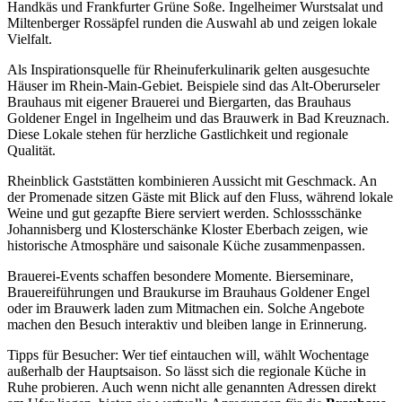
Handkäs und Frankfurter Grüne Soße. Ingelheimer Wurstsalat und
Miltenberger Rossäpfel runden die Auswahl ab und zeigen lokale
Vielfalt.
Als Inspirationsquelle für Rheinuferkulinarik gelten ausgesuchte
Häuser im Rhein‑Main‑Gebiet. Beispiele sind das Alt‑Oberurseler
Brauhaus mit eigener Brauerei und Biergarten, das Brauhaus
Goldener Engel in Ingelheim und das Brauwerk in Bad Kreuznach.
Diese Lokale stehen für herzliche Gastlichkeit und regionale
Qualität.
Rheinblick Gaststätten kombinieren Aussicht mit Geschmack. An
der Promenade sitzen Gäste mit Blick auf den Fluss, während lokale
Weine und gut gezapfte Biere serviert werden. Schlossschänke
Johannisberg und Klosterschänke Kloster Eberbach zeigen, wie
historische Atmosphäre und saisonale Küche zusammenpassen.
Brauerei‑Events schaffen besondere Momente. Bierseminare,
Brauereiführungen und Braukurse im Brauhaus Goldener Engel
oder im Brauwerk laden zum Mitmachen ein. Solche Angebote
machen den Besuch interaktiv und bleiben lange in Erinnerung.
Tipps für Besucher: Wer tief eintauchen will, wählt Wochentage
außerhalb der Hauptsaison. So lässt sich die regionale Küche in
Ruhe probieren. Auch wenn nicht alle genannten Adressen direkt