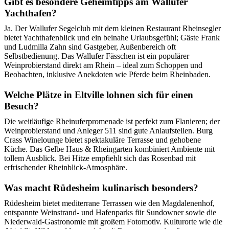
Gibt es besondere Geheimtipps am Wallufer
Yachthafen?
Ja. Der Wallufer Segelclub mit dem kleinen Restaurant Rheinsegler
bietet Yachthafenblick und ein beinahe Urlaubsgefühl; Gäste Frank
und Ludmilla Zahn sind Gastgeber, Außenbereich oft
Selbstbedienung. Das Wallufer Fässchen ist ein populärer
Weinprobierstand direkt am Rhein – ideal zum Schoppen und
Beobachten, inklusive Anekdoten wie Pferde beim Rheinbaden.
Welche Plätze in Eltville lohnen sich für einen
Besuch?
Die weitläufige Rheinuferpromenade ist perfekt zum Flanieren; der
Weinprobierstand und Anleger 511 sind gute Anlaufstellen. Burg
Crass Winelounge bietet spektakuläre Terrasse und gehobene
Küche. Das Gelbe Haus & Rheingarten kombiniert Ambiente mit
tollem Ausblick. Bei Hitze empfiehlt sich das Rosenbad mit
erfrischender Rheinblick‑Atmosphäre.
Was macht Rüdesheim kulinarisch besonders?
Rüdesheim bietet mediterrane Terrassen wie den Magdalenenhof,
entspannte Weinstrand‑ und Hafenparks für Sundowner sowie die
Niederwald‑Gastronomie mit großem Fotomotiv. Kulturorte wie die