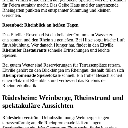
für Feiern attraktiv macht. Das Gelbe Haus und der angrenzende
Rheingarten punkten mit entspannter Stimmung und kleinen
Gerichten.
Rosenbad: Rheinblick an heißen Tagen
Das Eltviller Rosenbad ist ein beliebter Ort, um am Wasser zu
entspannen und den Rhein zu genießen. Bei Hitze sorgt frische Luft
für Abkühlung. Wer danach Hunger hat, findet in den
Eltville
Rheinufer Restaurants
schnelle Erfrischungen und leichte
Speisen.
Bei gutem Wetter sind Reservierungen für Terrassenplätze ratsam.
Eltville gehört zu den Blickfängen im Rheingau, deshalb füllen sich
Rheinpromenade Speiselokale
schnell. Ein früher Besuch sichert
einen Platz mit Rheinblick und verbessert das Erlebnis der
Rheinuferkulinarik.
Rüdesheim: Weinberge, Rheinstrand und
spektakuläre Aussichten
Rüdesheim verströmt Urlaubsstimmung: Weinberge steigen
terrassenförmig an, die Rheinpromenade lädt zu langen
Spaziergängen ein. Wer Genuss am Fluss sucht, findet hier eine