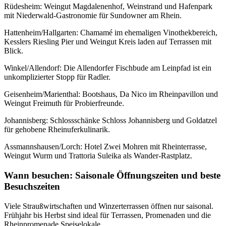
Rüdesheim: Weingut Magdalenenhof, Weinstrand und Hafenpark
mit Niederwald‑Gastronomie für Sundowner am Rhein.
Hattenheim/Hallgarten: Chamamé im ehemaligen Vinothekbereich,
Kesslers Riesling Pier und Weingut Kreis laden auf Terrassen mit
Blick.
Winkel/Allendorf: Die Allendorfer Fischbude am Leinpfad ist ein
unkomplizierter Stopp für Radler.
Geisenheim/Marienthal: Bootshaus, Da Nico im Rheinpavillon und
Weingut Freimuth für Probierfreunde.
Johannisberg: Schlossschänke Schloss Johannisberg und Goldatzel
für gehobene Rheinuferkulinarik.
Assmannshausen/Lorch: Hotel Zwei Mohren mit Rheinterrasse,
Weingut Wurm und Trattoria Suleika als Wander‑Rastplatz.
Wann besuchen: Saisonale Öffnungszeiten und beste
Besuchszeiten
Viele Straußwirtschaften und Winzerterrassen öffnen nur saisonal.
Frühjahr bis Herbst sind ideal für Terrassen, Promenaden und die
Rheinpromenade Speiselokale.