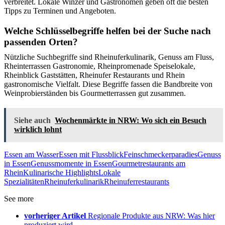
verbreitet. Lokale Winzer und Gastronomen geben oft die besten
Tipps zu Terminen und Angeboten.
Welche Schlüsselbegriffe helfen bei der Suche nach
passenden Orten?
Nützliche Suchbegriffe sind Rheinuferkulinarik, Genuss am Fluss,
Rheinterrassen Gastronomie, Rheinpromenade Speiselokale,
Rheinblick Gaststätten, Rheinufer Restaurants und Rhein
gastronomische Vielfalt. Diese Begriffe fassen die Bandbreite von
Weinprobierständen bis Gourmetterrassen gut zusammen.
Siehe auch
Wochenmärkte in NRW: Wo sich ein Besuch
wirklich lohnt
Essen am Wasser
Essen mit Flussblick
Feinschmeckerparadies
Genuss
in Essen
Genussmomente in Essen
Gourmetrestaurants am
Rhein
Kulinarische Highlights
Lokale
Spezialitäten
Rheinuferkulinarik
Rheinuferrestaurants
See more
vorheriger Artikel
Regionale Produkte aus NRW: Was hier
produziert wird