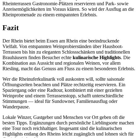
Rheinterrassen Gastronomie‑Plätzen reservieren und Park‑ sowie
Anreisemöglichkeiten im Voraus klären. So wird der Ausflug an die
Rheinpromenade zu einem entspannten Erlebnis.
Fazit
Der Rhein bietet beim Essen am Rhein eine beeindruckende
Vielfalt. Von entspannten Weinprobierständen über Hausboot-
Terrassen bis hin zu eleganten Schlossschänken und traditionellen
Brauhäusern finden Besucher echte
kulinarische Highlights
. Die
Kombination aus Aussicht und regionalen Weinen, vor allem
Riesling, macht das Genuss am Fluss zu einem besonderen Erlebnis.
Wer die Rheinuferkulinarik voll auskosten will, sollte saisonale
Öffnungszeiten beachten und Plätze rechtzeitig reservieren. Ein
Spaziergang oder eine Radtour, kombiniert mit einer gezielten
Weinprobe und einem Terrassenstopp, schafft unterschiedliche
Stimmungen — ideal für Sundowner, Familienausflug oder
Wanderpause.
Lokale Winzer, Gastgeber und Menschen vor Ort geben oft die
besten Tipps. Ergänzungen durch persönliche Lieblingsorte machen
eine Tour noch reichhaltiger. Insgesamt sind die kulinarischen
Highlights entlang des Rheins leicht zugänglich und lohnen sich für