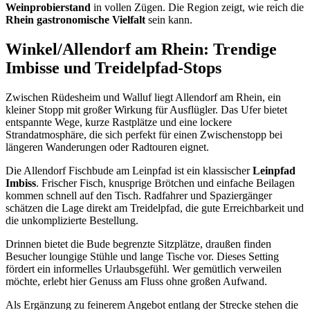
Weinprobierstand
in vollen Zügen. Die Region zeigt, wie reich die
Rhein gastronomische Vielfalt
sein kann.
Winkel/Allendorf am Rhein: Trendige
Imbisse und Treidelpfad‑Stops
Zwischen Rüdesheim und Walluf liegt Allendorf am Rhein, ein
kleiner Stopp mit großer Wirkung für Ausflügler. Das Ufer bietet
entspannte Wege, kurze Rastplätze und eine lockere
Strandatmosphäre, die sich perfekt für einen Zwischenstopp bei
längeren Wanderungen oder Radtouren eignet.
Die Allendorf Fischbude am Leinpfad ist ein klassischer
Leinpfad
Imbiss
. Frischer Fisch, knusprige Brötchen und einfache Beilagen
kommen schnell auf den Tisch. Radfahrer und Spaziergänger
schätzen die Lage direkt am Treidelpfad, die gute Erreichbarkeit und
die unkomplizierte Bestellung.
Drinnen bietet die Bude begrenzte Sitzplätze, draußen finden
Besucher loungige Stühle und lange Tische vor. Dieses Setting
fördert ein informelles Urlaubsgefühl. Wer gemütlich verweilen
möchte, erlebt hier Genuss am Fluss ohne großen Aufwand.
Als Ergänzung zu feinerem Angebot entlang der Strecke stehen die