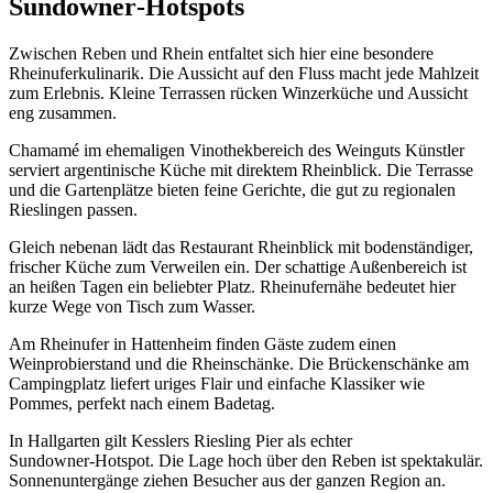
Sundowner‑Hotspots
Zwischen Reben und Rhein entfaltet sich hier eine besondere
Rheinuferkulinarik. Die Aussicht auf den Fluss macht jede Mahlzeit
zum Erlebnis. Kleine Terrassen rücken Winzerküche und Aussicht
eng zusammen.
Chamamé im ehemaligen Vinothekbereich des Weinguts Künstler
serviert argentinische Küche mit direktem Rheinblick. Die Terrasse
und die Gartenplätze bieten feine Gerichte, die gut zu regionalen
Rieslingen passen.
Gleich nebenan lädt das Restaurant Rheinblick mit bodenständiger,
frischer Küche zum Verweilen ein. Der schattige Außenbereich ist
an heißen Tagen ein beliebter Platz. Rheinufernähe bedeutet hier
kurze Wege von Tisch zum Wasser.
Am Rheinufer in Hattenheim finden Gäste zudem einen
Weinprobierstand und die Rheinschänke. Die Brückenschänke am
Campingplatz liefert uriges Flair und einfache Klassiker wie
Pommes, perfekt nach einem Badetag.
In Hallgarten gilt Kesslers Riesling Pier als echter
Sundowner‑Hotspot. Die Lage hoch über den Reben ist spektakulär.
Sonnenuntergänge ziehen Besucher aus der ganzen Region an.