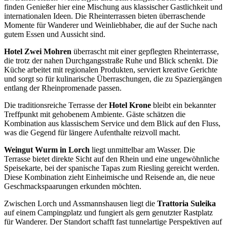
finden Genießer hier eine Mischung aus klassischer Gastlichkeit und
internationalen Ideen. Die Rheinterrassen bieten überraschende
Momente für Wanderer und Weinliebhaber, die auf der Suche nach
gutem Essen und Aussicht sind.
Hotel Zwei Mohren
überrascht mit einer gepflegten Rheinterrasse,
die trotz der nahen Durchgangsstraße Ruhe und Blick schenkt. Die
Küche arbeitet mit regionalen Produkten, serviert kreative Gerichte
und sorgt so für kulinarische Überraschungen, die zu Spaziergängen
entlang der Rheinpromenade passen.
Die traditionsreiche Terrasse der
Hotel Krone
bleibt ein bekannter
Treffpunkt mit gehobenem Ambiente. Gäste schätzen die
Kombination aus klassischem Service und dem Blick auf den Fluss,
was die Gegend für längere Aufenthalte reizvoll macht.
Weingut Wurm in Lorch
liegt unmittelbar am Wasser. Die
Terrasse bietet direkte Sicht auf den Rhein und eine ungewöhnliche
Speisekarte, bei der spanische Tapas zum Riesling gereicht werden.
Diese Kombination zieht Einheimische und Reisende an, die neue
Geschmackspaarungen erkunden möchten.
Zwischen Lorch und Assmannshausen liegt die
Trattoria Suleika
auf einem Campingplatz und fungiert als gern genutzter Rastplatz
für Wanderer. Der Standort schafft fast tunnelartige Perspektiven auf