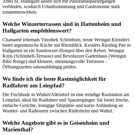
Abtei St. Hildegard lassen sich mit Panoramaspaziergängen
verbinden, wodurch Urlaubsstimmung und Gastronomie stark
zusammenwirken.
Welche Winzerterrassen sind in Hattenheim und
Hallgarten empfehlenswert?
Chamamé (ehemals Vinothek Schönborn, heute Weingut Künstler)
bietet argentinische Küche mit Rheinblick. Kesslers Riesling Pier in
Hallgarten ist ein Sundowner‑Hotspot über den Reben. Weingut
Kreis (Schönhell‑Terrasse) und Revoluzzer Gartenhaus (Weingut
Bibo Runge) sind kleinere, stimmungsvolle Terrassen –
Öffnungszeiten saisonabhängig prüfen.
Wo finde ich die beste Rastmöglichkeit für
Radfahrer am Leinpfad?
Die Fischbude in Winkel/Allendorf ist eine trendige Raststation am
Leinpfad, ideal für Radfahrer und Spaziergänger. Sie bietet frische,
einfache Gerichte, loungige Sitzplätze und kurze Anbindung an
Wander‑ und Radtouren zwischen Rüdesheim und Walluf.
Welche Angebote gibt es in Geisenheim und
Marienthal?