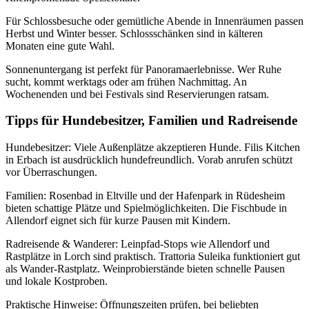
Für Schlossbesuche oder gemütliche Abende in Innenräumen passen
Herbst und Winter besser. Schlossschänken sind in kälteren
Monaten eine gute Wahl.
Sonnenuntergang ist perfekt für Panoramaerlebnisse. Wer Ruhe
sucht, kommt werktags oder am frühen Nachmittag. An
Wochenenden und bei Festivals sind Reservierungen ratsam.
Tipps für Hundebesitzer, Familien und Radreisende
Hundebesitzer: Viele Außenplätze akzeptieren Hunde. Filis Kitchen
in Erbach ist ausdrücklich hundefreundlich. Vorab anrufen schützt
vor Überraschungen.
Familien: Rosenbad in Eltville und der Hafenpark in Rüdesheim
bieten schattige Plätze und Spielmöglichkeiten. Die Fischbude in
Allendorf eignet sich für kurze Pausen mit Kindern.
Radreisende & Wanderer: Leinpfad‑Stops wie Allendorf und
Rastplätze in Lorch sind praktisch. Trattoria Suleika funktioniert gut
als Wander‑Rastplatz. Weinprobierstände bieten schnelle Pausen
und lokale Kostproben.
Praktische Hinweise: Öffnungszeiten prüfen, bei beliebten