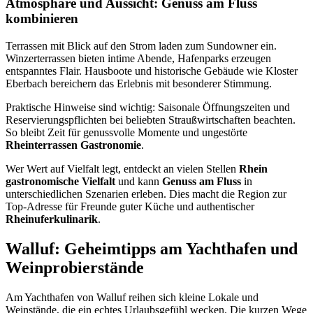
Atmosphäre und Aussicht: Genuss am Fluss
kombinieren
Terrassen mit Blick auf den Strom laden zum Sundowner ein.
Winzerterrassen bieten intime Abende, Hafenparks erzeugen
entspanntes Flair. Hausboote und historische Gebäude wie Kloster
Eberbach bereichern das Erlebnis mit besonderer Stimmung.
Praktische Hinweise sind wichtig: Saisonale Öffnungszeiten und
Reservierungspflichten bei beliebten Straußwirtschaften beachten.
So bleibt Zeit für genussvolle Momente und ungestörte
Rheinterrassen Gastronomie
.
Wer Wert auf Vielfalt legt, entdeckt an vielen Stellen
Rhein
gastronomische Vielfalt
und kann
Genuss am Fluss
in
unterschiedlichen Szenarien erleben. Dies macht die Region zur
Top-Adresse für Freunde guter Küche und authentischer
Rheinuferkulinarik
.
Walluf: Geheimtipps am Yachthafen und
Weinprobierstände
Am Yachthafen von Walluf reihen sich kleine Lokale und
Weinstände, die ein echtes Urlaubsgefühl wecken. Die kurzen Wege