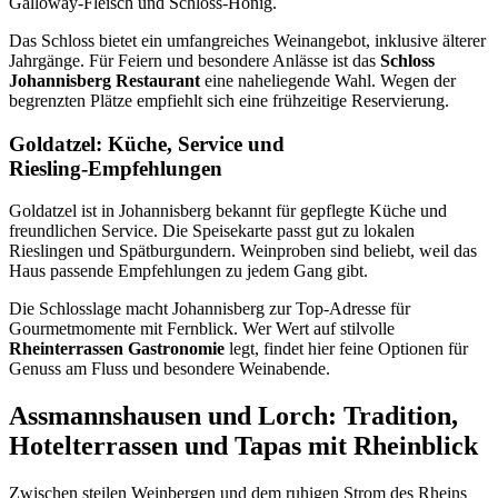
Galloway‑Fleisch und Schloss‑Honig.
Das Schloss bietet ein umfangreiches Weinangebot, inklusive älterer
Jahrgänge. Für Feiern und besondere Anlässe ist das
Schloss
Johannisberg Restaurant
eine naheliegende Wahl. Wegen der
begrenzten Plätze empfiehlt sich eine frühzeitige Reservierung.
Goldatzel: Küche, Service und
Riesling‑Empfehlungen
Goldatzel ist in Johannisberg bekannt für gepflegte Küche und
freundlichen Service. Die Speisekarte passt gut zu lokalen
Rieslingen und Spätburgundern. Weinproben sind beliebt, weil das
Haus passende Empfehlungen zu jedem Gang gibt.
Die Schlosslage macht Johannisberg zur Top‑Adresse für
Gourmetmomente mit Fernblick. Wer Wert auf stilvolle
Rheinterrassen Gastronomie
legt, findet hier feine Optionen für
Genuss am Fluss und besondere Weinabende.
Assmannshausen und Lorch: Tradition,
Hotelterrassen und Tapas mit Rheinblick
Zwischen steilen Weinbergen und dem ruhigen Strom des Rheins