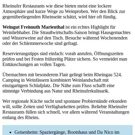
Rheinufer Restaurants wie diese bieten meist eine lockere
Atmosphäre und kurze Wege zu Weinproben. Wer den Blick zur
gegenüberliegenden Rheinseite schätzt, wird hier oft fündig.
Weingut Freimuth Marienthal
ist ein echtes Highlight für
Weinliebhaber. Die Straußwirtschafts‑Saison bringt Hausgemachtes
und Winzerweine auf den Tisch. Besuche während Wochenenden
oder der Schlemmerwoche sind gefragt.
Reservierungstipps sind einfach: vorab anrufen, Öffnungszeiten
prüfen und bei Festen frühzeitig Plätze sichern. So vermeidet man
Enttäuschungen an vollen Tagen.
Übernachten mit besonderem Flair gelingt beim Rheingau 524.
Camping in Weinfässern kombiniert Weinlandschaft mit
einzigartigem Schlafplatz. Die Nähe zum Fluss schafft eine
stimmige Verbindung aus Natur und Rheinuferkulinarik.
Wer regionale Küche sucht und spontane Probierstände erkunden
will, sollte Zeiten und Verfügbarkeiten prüfen. Beliebte Rheinufer
Restaurants füllen sich schnell, vor allem während Veranstaltungen
entlang des Rheins.
Geisenheim: Spaziergänge, Bootshaus und Da Nico im