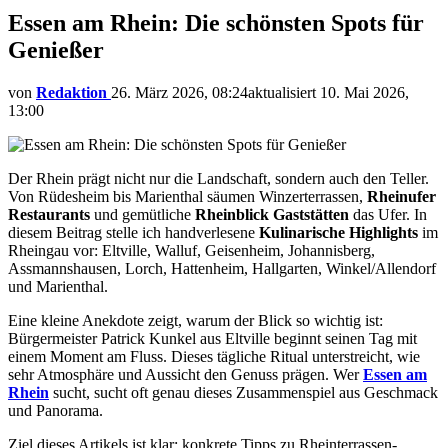
Essen am Rhein: Die schönsten Spots für
Genießer
von
Redaktion
26. März 2026, 08:24
aktualisiert
10. Mai 2026,
13:00
Der Rhein prägt nicht nur die Landschaft, sondern auch den Teller.
Von Rüdesheim bis Marienthal säumen Winzerterrassen,
Rheinufer
Restaurants
und gemütliche
Rheinblick Gaststätten
das Ufer. In
diesem Beitrag stelle ich handverlesene
Kulinarische Highlights
im
Rheingau vor: Eltville, Walluf, Geisenheim, Johannisberg,
Assmannshausen, Lorch, Hattenheim, Hallgarten, Winkel/Allendorf
und Marienthal.
Eine kleine Anekdote zeigt, warum der Blick so wichtig ist:
Bürgermeister Patrick Kunkel aus Eltville beginnt seinen Tag mit
einem Moment am Fluss. Dieses tägliche Ritual unterstreicht, wie
sehr Atmosphäre und Aussicht den Genuss prägen. Wer
Essen am
Rhein
sucht, sucht oft genau dieses Zusammenspiel aus Geschmack
und Panorama.
Ziel dieses Artikels ist klar: konkrete Tipps zu Rheinterrassen-