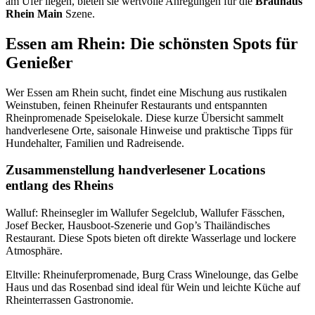
am Ufer liegen, bieten sie wertvolle Anregungen für die
Brauhaus
Rhein Main
Szene.
Essen am Rhein: Die schönsten Spots für
Genießer
Wer Essen am Rhein sucht, findet eine Mischung aus rustikalen
Weinstuben, feinen Rheinufer Restaurants und entspannten
Rheinpromenade Speiselokale. Diese kurze Übersicht sammelt
handverlesene Orte, saisonale Hinweise und praktische Tipps für
Hundehalter, Familien und Radreisende.
Zusammenstellung handverlesener Locations
entlang des Rheins
Walluf: Rheinsegler im Wallufer Segelclub, Wallufer Fässchen,
Josef Becker, Hausboot-Szenerie und Gop’s Thailändisches
Restaurant. Diese Spots bieten oft direkte Wasserlage und lockere
Atmosphäre.
Eltville: Rheinuferpromenade, Burg Crass Winelounge, das Gelbe
Haus und das Rosenbad sind ideal für Wein und leichte Küche auf
Rheinterrassen Gastronomie.