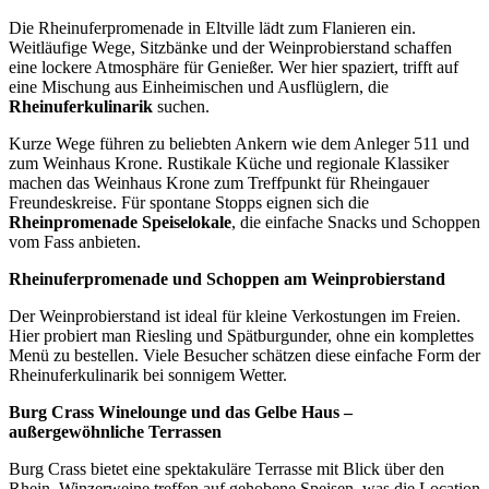
Die Rheinuferpromenade in Eltville lädt zum Flanieren ein.
Weitläufige Wege, Sitzbänke und der Weinprobierstand schaffen
eine lockere Atmosphäre für Genießer. Wer hier spaziert, trifft auf
eine Mischung aus Einheimischen und Ausflüglern, die
Rheinuferkulinarik
suchen.
Kurze Wege führen zu beliebten Ankern wie dem Anleger 511 und
zum Weinhaus Krone. Rustikale Küche und regionale Klassiker
machen das Weinhaus Krone zum Treffpunkt für Rheingauer
Freundeskreise. Für spontane Stopps eignen sich die
Rheinpromenade Speiselokale
, die einfache Snacks und Schoppen
vom Fass anbieten.
Rheinuferpromenade und Schoppen am Weinprobierstand
Der Weinprobierstand ist ideal für kleine Verkostungen im Freien.
Hier probiert man Riesling und Spätburgunder, ohne ein komplettes
Menü zu bestellen. Viele Besucher schätzen diese einfache Form der
Rheinuferkulinarik bei sonnigem Wetter.
Burg Crass Winelounge und das Gelbe Haus –
außergewöhnliche Terrassen
Burg Crass bietet eine spektakuläre Terrasse mit Blick über den
Rhein. Winzerweine treffen auf gehobene Speisen, was die Location