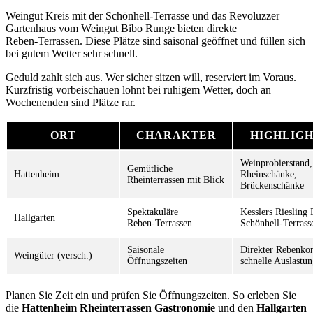
Weingut Kreis mit der Schönhell‑Terrasse und das Revoluzzer
Gartenhaus vom Weingut Bibo Runge bieten direkte
Reben‑Terrassen. Diese Plätze sind saisonal geöffnet und füllen sich
bei gutem Wetter sehr schnell.
Geduld zahlt sich aus. Wer sicher sitzen will, reserviert im Voraus.
Kurzfristig vorbeischauen lohnt bei ruhigem Wetter, doch an
Wochenenden sind Plätze rar.
ORT
CHARAKTER
HIGHLIGH
Weinprobierstand,
Gemütliche
Hattenheim
Rheinschänke,
Rheinterrassen mit Blick
Brückenschänke
Spektakuläre
Kesslers Riesling 
Hallgarten
Reben‑Terrassen
Schönhell‑Terrass
Saisonale
Direkter Rebenkon
Weingüter (versch.)
Öffnungszeiten
schnelle Auslastu
Planen Sie Zeit ein und prüfen Sie Öffnungszeiten. So erleben Sie
die
Hattenheim Rheinterrassen Gastronomie
und den
Hallgarten