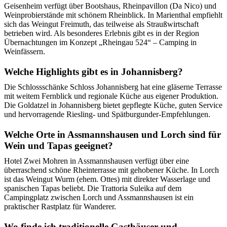
Geisenheim verfügt über Bootshaus, Rheinpavillon (Da Nico) und
Weinprobierstände mit schönem Rheinblick. In Marienthal empfiehlt
sich das Weingut Freimuth, das teilweise als Straußwirtschaft
betrieben wird. Als besonderes Erlebnis gibt es in der Region
Übernachtungen im Konzept „Rheingau 524“ – Camping in
Weinfässern.
Welche Highlights gibt es in Johannisberg?
Die Schlossschänke Schloss Johannisberg hat eine gläserne Terrasse
mit weitem Fernblick und regionale Küche aus eigener Produktion.
Die Goldatzel in Johannisberg bietet gepflegte Küche, guten Service
und hervorragende Riesling‑ und Spätburgunder‑Empfehlungen.
Welche Orte in Assmannshausen und Lorch sind für
Wein und Tapas geeignet?
Hotel Zwei Mohren in Assmannshausen verfügt über eine
überraschend schöne Rheinterrasse mit gehobener Küche. In Lorch
ist das Weingut Wurm (ehem. Ottes) mit direkter Wasserlage und
spanischen Tapas beliebt. Die Trattoria Suleika auf dem
Campingplatz zwischen Lorch und Assmannshausen ist ein
praktischer Rastplatz für Wanderer.
Wo finde ich traditionelle Gasthäuser und