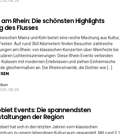
026, 08:28
 am Rhein: Die schönsten Highlights
g des Flusses
zwischen Mainz und Köln bietet eine reiche Mischung aus Kultur,
Festen. Auf rund 360 Kilometern finden Besucher zahlreiche
ungen am Rhein: von klassischen Konzerten über Weinfeste bis
ulären Lichterinszenierungen. Diese Rhein Events verbinden
e Kulissen mit modernen Erlebnissen und ziehen Einheimische
de gleichermaßen an. Die Rheinromantik, die Dichter wie […]
ESEN
tion
026, 08:28
biet Events: Die spannendsten
taltungen der Region
biet hat sich in den letzten Jahren vom klassischen
entrum zu einem lebendigen Kulturraum gewandelt. Mit rund 5,1