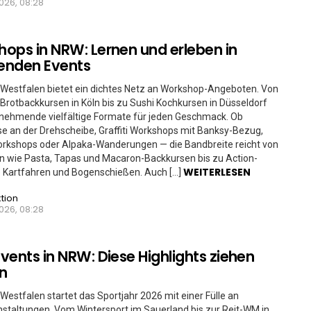
026, 08:28
ops in NRW: Lernen und erleben in
enden Events
Westfalen bietet ein dichtes Netz an Workshop-Angeboten. Von
Brotbackkursen in Köln bis zu Sushi Kochkursen in Düsseldorf
lnehmende vielfältige Formate für jeden Geschmack. Ob
e an der Drehscheibe, Graffiti Workshops mit Banksy-Bezug,
orkshops oder Alpaka-Wanderungen — die Bandbreite reicht von
n wie Pasta, Tapas und Macaron-Backkursen bis zu Action-
WEITERLESEN
e Kartfahren und Bogenschießen. Auch […]
tion
026, 08:28
vents in NRW: Diese Highlights ziehen
n
Westfalen startet das Sportjahr 2026 mit einer Fülle an
staltungen. Vom Wintersport im Sauerland bis zur Reit-WM in