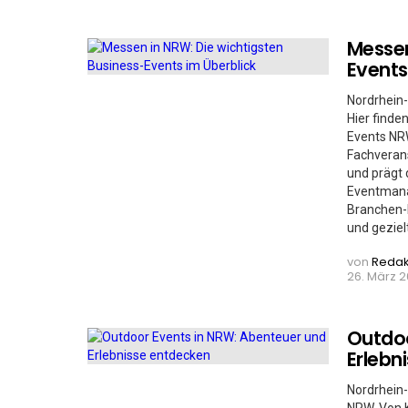
Messen
Events
Nordrhein-
Hier finde
Events NRW
Fachveran
und prägt
Eventmanag
Branchen-
und geziel
von
Redak
26. März 2
Outdoo
Erlebn
Nordrhein-