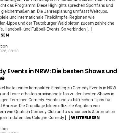
cht das Programm. Diese Highlights sprechen Sportfans und
 gleichermaßen an. Die Jahresplanung umfasst Weltcups,
iele und internationale Titelkämpfe. Regionen wie
len-Lippe und der Teutoburger Wald bieten zudem zahlreiche
fe, Handball- und Fußball-Events. So verbinden […]
ESEN
tion
026, 08:28
 Events in NRW: Die besten Shows und
ne
ikel bietet einen kompakten Einstieg zu Comedy Events in NRW.
 und Leser erhalten praxisnahe Infos zu den besten Shows in
igen Terminen Comedy-Events und zu hilfreichen Tipps für
d Anreise. Die Grundlage bilden offizielle Angaben von
ern wie Quatsch Comedy Club und a.s.s. concerts & promotion
WEITERLESEN
grammdaten des Cologne Comedy […]
tion