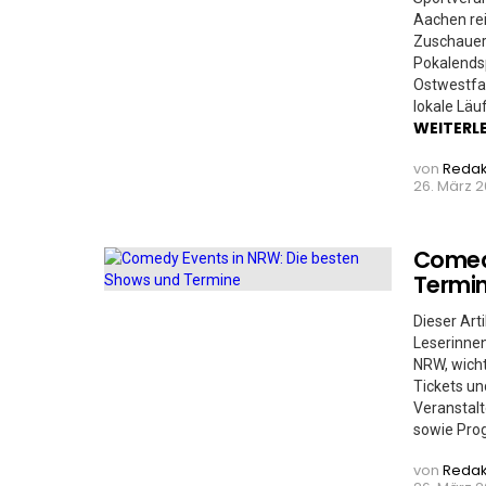
Aachen rei
Zuschauer
Pokalendsp
Ostwestfa
lokale Läu
WEITERL
von
Redak
26. März 2
Comedy
Termi
Dieser Art
Leserinnen
NRW, wicht
Tickets un
Veranstalt
sowie Pro
von
Redak