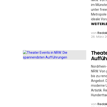
NRW. Von K
im Münster
unter frei
Metropole 
ideale Vor
WEITERL
von
Redak
26. März 2
Theate
Auffü
Nordrhein-
NRW. Von 
bis zu ren
Angebot. 
moderne Ur
Artistik. 
Hundertta
von
Redak