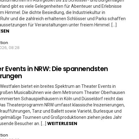
ulturnächten im Ruhrgebiet bis zu Schlösser- und Burgentagen
land gibt es viele Gelegenheiten für Abenteuer und Erlebnisse
em Himmel. Die dichte Besiedlung, die Industriekultur in
Ruhr und die zahlreich erhaltenen Schlösser und Parks schaffen
aussetzungen für Veranstaltungen unter freiem Himmel. […]
ESEN
tion
026, 08:28
r Events in NRW: Die spannendsten
hrungen
Westfalen bietet ein breites Spektrum an Theater Events in
großen Musicalbühnen wie dem Metronom Theater Oberhausen
ommierten Schauspielhäusern in Köln und Düsseldorf reicht das
Das Theaterprogramm NRW umfasst klassische Inszenierungen,
aufführungen, Tanz und Ballett sowie Varieté, Burlesque und
Regelmäßige Tourneen und Großproduktionen ziehen jedes Jahr
WEITERLESEN
usende Besucher an. […]
tion