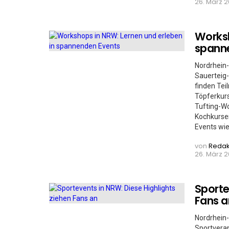
26. März 2
Worksh
spann
Nordrhein-
Sauerteig-
finden Tei
Töpferkurs
Tufting-W
Kochkurse
Events wi
von
Redak
26. März 2
Sporte
Fans a
Nordrhein-
Sportveran