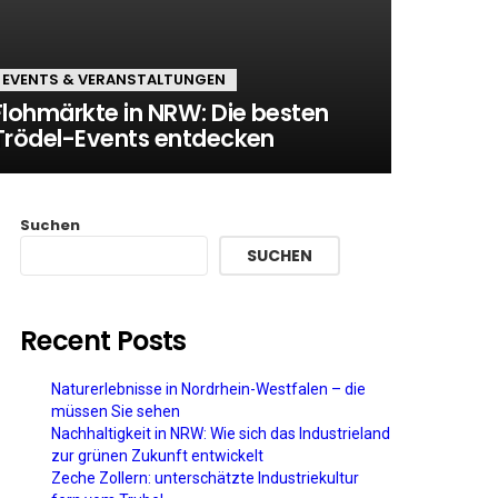
EVENTS & VERANSTALTUNGEN
Flohmärkte in NRW: Die besten
Trödel-Events entdecken
Suchen
SUCHEN
Recent Posts
Naturerlebnisse in Nordrhein-Westfalen – die
müssen Sie sehen
Nachhaltigkeit in NRW: Wie sich das Industrieland
zur grünen Zukunft entwickelt
Zeche Zollern: unterschätzte Industriekultur