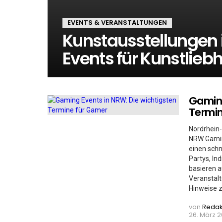
EVENTS & VERANSTALTUNGEN
Kunstausstellungen 
Events für Kunstlieb
Gaming
MORE
STORIES
Termin
Nordrhein-
NRW Gamin
einen schn
Partys, In
basieren a
Veranstalt
Hinweise 
von
Redak
26. März 2