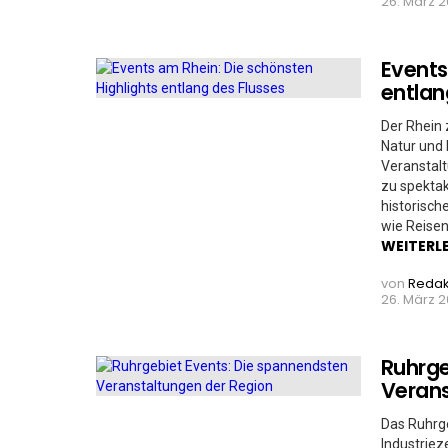
26. März 2
Events
entlan
Der Rhein 
Natur und 
Veranstalt
zu spektak
historisch
wie Reisen
WEITERL
von
Redak
26. März 2
Ruhrge
Verans
Das Ruhrge
Industriez