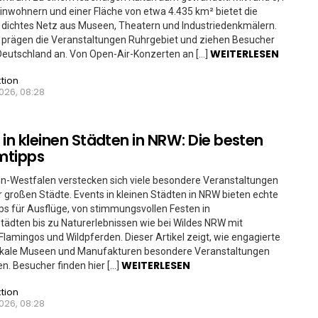
Einwohnern und einer Fläche von etwa 4.435 km² bietet die
 dichtes Netz aus Museen, Theatern und Industriedenkmälern.
 prägen die Veranstaltungen Ruhrgebiet und ziehen Besucher
WEITERLESEN
Deutschland an. Von Open-Air-Konzerten an […]
tion
026, 08:28
 in kleinen Städten in NRW: Die besten
mtipps
in-Westfalen verstecken sich viele besondere Veranstaltungen
r großen Städte. Events in kleinen Städten in NRW bieten echte
s für Ausflüge, von stimmungsvollen Festen in
ädten bis zu Naturerlebnissen wie bei Wildes NRW mit
Flamingos und Wildpferden. Dieser Artikel zeigt, wie engagierte
lokale Museen und Manufakturen besondere Veranstaltungen
WEITERLESEN
en. Besucher finden hier […]
tion
026, 08:28