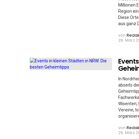
Millionen 
Region ein
Diese Orte
aus ganz 
von
Redak
26. März 2
Events
Gehei
In Nordrhe
abseits de
Geheimtipp
Fachwerkst
Wisenten, 
Vereine, 
organisier
von
Redak
26. März 2