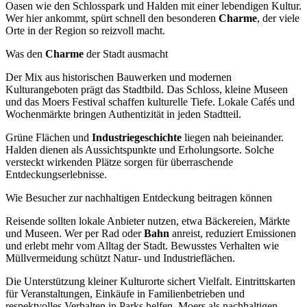
Oasen wie den Schlosspark und Halden mit einer lebendigen Kultur.
Wer hier ankommt, spürt schnell den besonderen
Charme
, der viele
Orte in der Region so reizvoll macht.
Was den
Charme
der Stadt ausmacht
Der Mix aus historischen Bauwerken und modernen
Kulturangeboten prägt das Stadtbild. Das Schloss, kleine Museen
und das Moers Festival schaffen kulturelle Tiefe. Lokale Cafés und
Wochenmärkte bringen Authentizität in jeden Stadtteil.
Grüne Flächen und
Industriegeschichte
liegen nah beieinander.
Halden dienen als Aussichtspunkte und Erholungsorte. Solche
versteckt wirkenden Plätze sorgen für überraschende
Entdeckungserlebnisse.
Wie Besucher zur nachhaltigen Entdeckung beitragen können
Reisende sollten lokale Anbieter nutzen, etwa Bäckereien, Märkte
und Museen. Wer per Rad oder
Bahn
anreist, reduziert Emissionen
und erlebt mehr vom Alltag der Stadt. Bewusstes Verhalten wie
Müllvermeidung schützt Natur- und Industrieflächen.
Die Unterstützung kleiner Kulturorte sichert Vielfalt. Eintrittskarten
für Veranstaltungen, Einkäufe in Familienbetrieben und
respektvolles Verhalten in Parks helfen, Moers als nachhaltigen