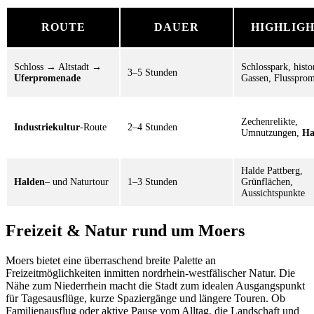
ROUTE
DAUER
HIGHLIGH
Schloss → Altstadt →
Schlosspark, histo
3–5 Stunden
Uferpromenade
Gassen, Flusspro
Zechenrelikte,
Industriekultur
-Route
2–4 Stunden
Umnutzungen,
Ha
Halde Pattberg,
Halden
– und Naturtour
1–3 Stunden
Grünflächen,
Aussichtspunkte
Freizeit & Natur rund um Moers
Moers bietet eine überraschend breite Palette an
Freizeitmöglichkeiten inmitten nordrhein-westfälischer Natur. Die
Nähe zum Niederrhein macht die Stadt zum idealen Ausgangspunkt
für Tagesausflüge, kurze Spaziergänge und längere Touren. Ob
Familienausflug oder aktive Pause vom Alltag, die Landschaft und