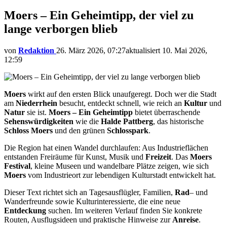
Moers – Ein Geheimtipp, der viel zu
lange verborgen blieb
von
Redaktion
26. März 2026, 07:27
aktualisiert
10. Mai 2026,
12:59
Moers
wirkt auf den ersten Blick unaufgeregt. Doch wer die Stadt
am
Niederrhein
besucht, entdeckt schnell, wie reich an
Kultur
und
Natur
sie ist.
Moers – Ein Geheimtipp
bietet überraschende
Sehenswürdigkeiten
wie die
Halde Pattberg
, das historische
Schloss Moers
und den grünen
Schlosspark
.
Die Region hat einen Wandel durchlaufen: Aus Industrieflächen
entstanden Freiräume für Kunst, Musik und
Freizeit
. Das
Moers
Festival
, kleine Museen und wandelbare Plätze zeigen, wie sich
Moers
vom Industrieort zur lebendigen Kulturstadt entwickelt hat.
Dieser Text richtet sich an Tagesausflügler, Familien,
Rad
– und
Wanderfreunde sowie Kulturinteressierte, die eine neue
Entdeckung
suchen. Im weiteren Verlauf finden Sie konkrete
Routen, Ausflugsideen und praktische Hinweise zur
Anreise
.