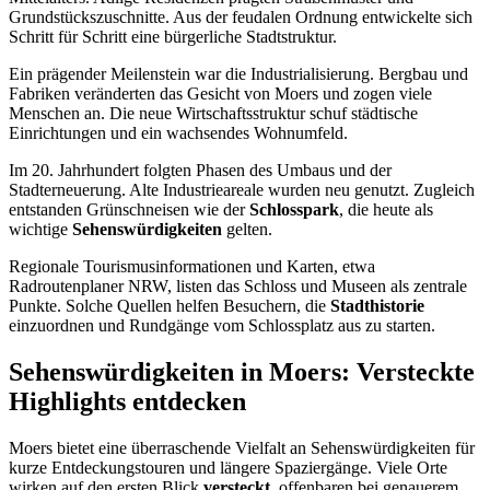
Grundstückszuschnitte. Aus der feudalen Ordnung entwickelte sich
Schritt für Schritt eine bürgerliche Stadtstruktur.
Ein prägender Meilenstein war die Industrialisierung. Bergbau und
Fabriken veränderten das Gesicht von Moers und zogen viele
Menschen an. Die neue Wirtschaftsstruktur schuf städtische
Einrichtungen und ein wachsendes Wohnumfeld.
Im 20. Jahrhundert folgten Phasen des Umbaus und der
Stadterneuerung. Alte Industrieareale wurden neu genutzt. Zugleich
entstanden Grünschneisen wie der
Schlosspark
, die heute als
wichtige
Sehenswürdigkeiten
gelten.
Regionale Tourismusinformationen und Karten, etwa
Radroutenplaner NRW, listen das Schloss und Museen als zentrale
Punkte. Solche Quellen helfen Besuchern, die
Stadthistorie
einzuordnen und Rundgänge vom Schlossplatz aus zu starten.
Sehenswürdigkeiten in Moers: Versteckte
Highlights entdecken
Moers bietet eine überraschende Vielfalt an Sehenswürdigkeiten für
kurze Entdeckungstouren und längere Spaziergänge. Viele Orte
wirken auf den ersten Blick
versteckt
, offenbaren bei genauerem