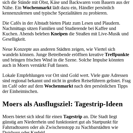
sich die Stände mit Obst, Käse und Backwaren vom Bauern aus der
Nähe. Ein
Wochenmarkt
lädt dazu ein, Händler persönlich
kennenzulernen und typische Spezialitäten zu probieren.
Die Cafés in der Altstadt bieten Platz zum Lesen und Plaudern.
Nachmittags sitzen Familien und Studierende bei Kaffee und
Kuchen. Abends beleben
Kneipen
die Straßen mit Live-Musik und
Geselligkeit.
Neue Konzepte aus anderen Städten zeigen, wie Viertel sich
wandeln können. Junge Betreibende eröffnen kreative
Treffpunkte
und bringen frischen Wind in die Szene. Solche Impulse könnten
auch in Moers verstärkt Fuß fassen.
Lokale Empfehlungen vor Ort sind Gold wert. Viele gute Adressen
sind regional bekannt und nicht in großen Reiseführern gelistet. Frag
im Café oder auf dem
Wochenmarkt
nach den persönlichen Tipps
der Einheimischen.
Moers als Ausflugsziel: Tagestrip-Ideen
Moers bietet sich ideal für einen
Tagestrip
an. Die Stadt liegt
günstig am Niederrhein und funktioniert gut als Startpunkt für
Fahrradtouren oder als Zwischenstopp zu Nachbarstädten wie
Duisburg oder Krefeld.