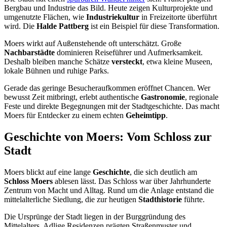
Bergbau und Industrie das Bild. Heute zeigen Kulturprojekte und
umgenutzte Flächen, wie
Industriekultur
in Freizeitorte überführt
wird. Die
Halde Pattberg
ist ein Beispiel für diese Transformation.
Moers wirkt auf Außenstehende oft unterschätzt. Große
Nachbarstädte
dominieren Reiseführer und Aufmerksamkeit.
Deshalb bleiben manche Schätze
versteckt
, etwa kleine Museen,
lokale Bühnen und ruhige Parks.
Gerade das geringe Besucheraufkommen eröffnet Chancen. Wer
bewusst Zeit mitbringt, erlebt authentische
Gastronomie
, regionale
Feste und direkte Begegnungen mit der Stadtgeschichte. Das macht
Moers für Entdecker zu einem echten
Geheimtipp
.
Geschichte von Moers: Vom Schloss zur
Stadt
Moers blickt auf eine lange
Geschichte
, die sich deutlich am
Schloss Moers
ablesen lässt. Das Schloss war über Jahrhunderte
Zentrum von Macht und Alltag. Rund um die Anlage entstand die
mittelalterliche Siedlung, die zur heutigen
Stadthistorie
führte.
Die Ursprünge der Stadt liegen in der Burggründung des
Mittelalters. Adlige Residenzen prägten Straßenmuster und