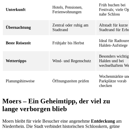
Früh buchen bei
Hotels, Pensionen,
Unterkunft
Festivals; viele O
Ferienwohnungen
nahe Schloss
Zentral oder ruhig am
Altstadt für kurz
Übernachtung
Stadtrand
Stadtrand für Erh
Ideal für Radtour
Beste Reisezeit
Frühjahr bis Herbst
Halden-Aufstiege
Besonders wichtig
Wettertipps
Wind- und Regenschutz
Halden und bei
wechselhaftem We
Wochenmärkte un
Planungshinweise
Öffnungszeiten prüfen
Parkplätze vorab
checken
Moers – Ein Geheimtipp, der viel zu
lange verborgen blieb
Moers bleibt für viele Besucher eine angenehme
Entdeckung
am
Niederrhein. Die Stadt verbindet historischen Schlosskern, grüne