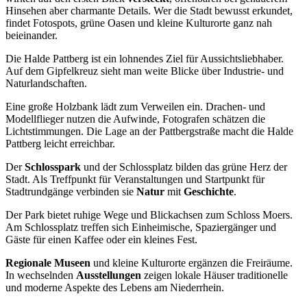
Hinsehen aber charmante Details. Wer die Stadt bewusst erkundet,
findet Fotospots, grüne Oasen und kleine Kulturorte ganz nah
beieinander.
Die Halde Pattberg ist ein lohnendes Ziel für Aussichtsliebhaber.
Auf dem Gipfelkreuz sieht man weite Blicke über Industrie- und
Naturlandschaften.
Eine große Holzbank lädt zum Verweilen ein. Drachen- und
Modellflieger nutzen die Aufwinde, Fotografen schätzen die
Lichtstimmungen. Die Lage an der Pattbergstraße macht die Halde
Pattberg leicht erreichbar.
Der
Schlosspark
und der Schlossplatz bilden das grüne Herz der
Stadt. Als Treffpunkt für Veranstaltungen und Startpunkt für
Stadtrundgänge verbinden sie
Natur
mit
Geschichte
.
Der Park bietet ruhige Wege und Blickachsen zum Schloss Moers.
Am Schlossplatz treffen sich Einheimische, Spaziergänger und
Gäste für einen Kaffee oder ein kleines Fest.
Regionale Museen
und kleine Kulturorte ergänzen die Freiräume.
In wechselnden
Ausstellungen
zeigen lokale Häuser traditionelle
und moderne Aspekte des Lebens am Niederrhein.