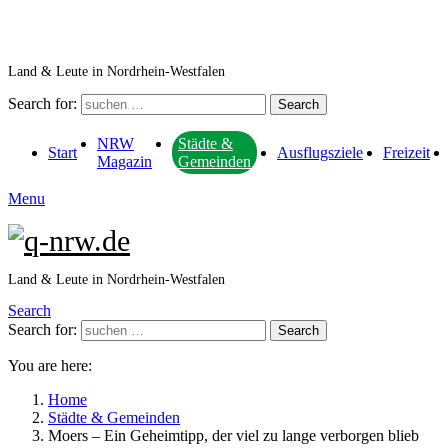
Land & Leute in Nordrhein-Westfalen
Search for:
Search
NRW
Städte &
Start
Ausflugsziele
Freizeit
Magazin
Gemeinden
Menu
Land & Leute in Nordrhein-Westfalen
Search
Search for:
Search
You are here:
Home
Städte & Gemeinden
Moers – Ein Geheimtipp, der viel zu lange verborgen blieb