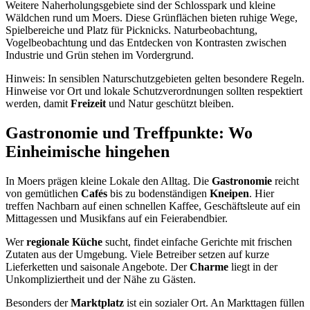
Weitere Naherholungsgebiete sind der Schlosspark und kleine
Wäldchen rund um Moers. Diese Grünflächen bieten ruhige Wege,
Spielbereiche und Platz für Picknicks. Naturbeobachtung,
Vogelbeobachtung und das Entdecken von Kontrasten zwischen
Industrie und Grün stehen im Vordergrund.
Hinweis: In sensiblen Naturschutzgebieten gelten besondere Regeln.
Hinweise vor Ort und lokale Schutzverordnungen sollten respektiert
werden, damit
Freizeit
und Natur geschützt bleiben.
Gastronomie und Treffpunkte: Wo
Einheimische hingehen
In Moers prägen kleine Lokale den Alltag. Die
Gastronomie
reicht
von gemütlichen
Cafés
bis zu bodenständigen
Kneipen
. Hier
treffen Nachbarn auf einen schnellen Kaffee, Geschäftsleute auf ein
Mittagessen und Musikfans auf ein Feierabendbier.
Wer
regionale Küche
sucht, findet einfache Gerichte mit frischen
Zutaten aus der Umgebung. Viele Betreiber setzen auf kurze
Lieferketten und saisonale Angebote. Der
Charme
liegt in der
Unkompliziertheit und der Nähe zu Gästen.
Besonders der
Marktplatz
ist ein sozialer Ort. An Markttagen füllen