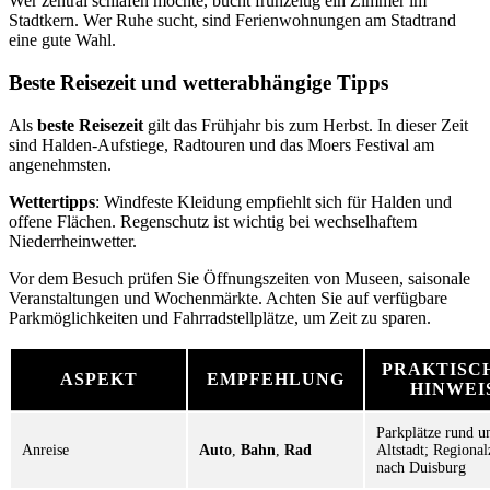
Wer zentral schlafen möchte, bucht frühzeitig ein Zimmer im
Stadtkern. Wer Ruhe sucht, sind Ferienwohnungen am Stadtrand
eine gute Wahl.
Beste Reisezeit und wetterabhängige Tipps
Als
beste Reisezeit
gilt das Frühjahr bis zum Herbst. In dieser Zeit
sind Halden-Aufstiege, Radtouren und das Moers Festival am
angenehmsten.
Wettertipps
: Windfeste Kleidung empfiehlt sich für Halden und
offene Flächen. Regenschutz ist wichtig bei wechselhaftem
Niederrheinwetter.
Vor dem Besuch prüfen Sie Öffnungszeiten von Museen, saisonale
Veranstaltungen und Wochenmärkte. Achten Sie auf verfügbare
Parkmöglichkeiten und Fahrradstellplätze, um Zeit zu sparen.
PRAKTISC
ASPEKT
EMPFEHLUNG
HINWEI
Parkplätze rund 
Anreise
Auto
,
Bahn
,
Rad
Altstadt; Regiona
nach Duisburg