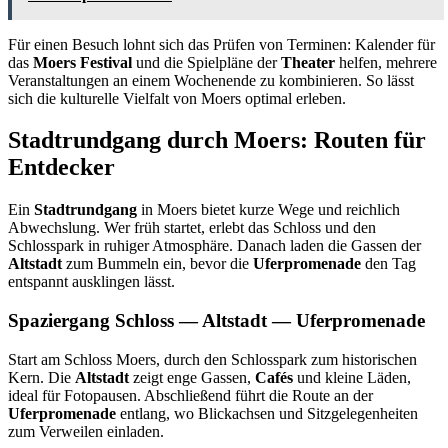
Für einen Besuch lohnt sich das Prüfen von Terminen: Kalender für
das
Moers Festival
und die Spielpläne der
Theater
helfen, mehrere
Veranstaltungen an einem Wochenende zu kombinieren. So lässt
sich die kulturelle Vielfalt von Moers optimal erleben.
Stadtrundgang durch Moers: Routen für
Entdecker
Ein
Stadtrundgang
in Moers bietet kurze Wege und reichlich
Abwechslung. Wer früh startet, erlebt das Schloss und den
Schlosspark in ruhiger Atmosphäre. Danach laden die Gassen der
Altstadt
zum Bummeln ein, bevor die
Uferpromenade
den Tag
entspannt ausklingen lässt.
Spaziergang Schloss — Altstadt — Uferpromenade
Start am Schloss Moers, durch den Schlosspark zum historischen
Kern. Die
Altstadt
zeigt enge Gassen,
Cafés
und kleine Läden,
ideal für Fotopausen. Abschließend führt die Route an der
Uferpromenade
entlang, wo Blickachsen und Sitzgelegenheiten
zum Verweilen einladen.