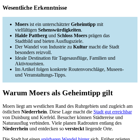
Wesentliche Erkenntnisse
Moers
ist ein unterschätzter
Geheimtipp
mit
vielfältigen
Sehenswürdigkeiten
.
Halde Pattberg
und
Schloss Moers
prägen das
Stadtbild und bieten Ausflugsziele.
Der Wandel von Industrie zu
Kultur
macht die Stadt
besonders reizvoll.
Ideale Destination für Tagesausflüge, Familien und
Aktivtouristen.
Im Artikel folgen konkrete Routenvorschläge, Museen-
und Veranstaltungs-Tipps.
Warum Moers als Geheimtipp gilt
Moers liegt am westlichen Rand des Ruhrgebiets und zugleich am
östlichen
Niederrhein
. Diese Lage macht die
Stadt gut erreichbar
von Duisburg und Krefeld. Besucher können Städtereise und
Naturausflug verbinden. Viele planen Radrouten entlang des
Niederrhein
und entdecken so
versteckt
liegende Orte.
Die Stadt hat einen
spürbaren Wandel hinter
sich. Früher prägten