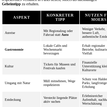
Geheimtipp
zu erhalten.
KONKRETER
NUTZEN 
ASPEKT
TIPP
MOERS
Weniger Verkehr,
Mit Regionalzug oder
Anreise
bessere Luft,
Fahrrad statt
Auto
authentische Entd
Lokale Cafés und
Erhalt regionaler
Gastronomie
Wochenmarkt
Betriebe, kulinari
bevorzugen
Vielfalt
Finanzielle
Tickets für Museen und
Kultur
Unterstützung kle
Festivals kaufen
Kulturorte
Schutz von Halde
Müll mitnehmen, Wege
Umgang mit Natur
Parks, langfristige
respektieren
Erholung
Erlebnisreicher
Versteckt liegende Plätze
Entdeckung
Aufenthalt, nachha
aktiv suchen
Wertschätzung