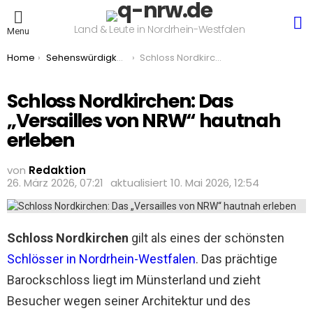
S
Land & Leute in Nordrhein-Westfalen
Menu
You are here:
Home
Sehenswürdigkeiten & Ausflugsziele
Schloss Nordkirchen: Das „Versailles von NRW“ hautnah erleben
Schloss Nordkirchen: Das
„Versailles von NRW“ hautnah
erleben
von
Redaktion
26. März 2026, 07:21
aktualisiert
10. Mai 2026, 12:54
Schloss Nordkirchen
gilt als eines der schönsten
Schlösser in Nordrhein-Westfalen
. Das prächtige
Barockschloss liegt im Münsterland und zieht
Besucher wegen seiner Architektur und des