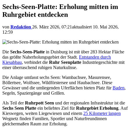
Sechs-Seen-Platte: Erholung mitten im
Ruhrgebiet entdecken
von
Redaktion
26. März 2026, 07:21
aktualisiert
10. Mai 2026,
12:59
Die
Sechs-Seen-Platte
in Duisburg ist mit über 283 Hektar Fläche
das größte Naherholungsgebiet der Stadt.
Entstanden durch
Kiesabbau
, verbindet die
Ruhr Seenplatte
Industriegeschichte mit
einer überraschend ruhigen Naturkulisse.
Die Anlage umfasst sechs Seen: Wambachsee, Masurensee,
Böllertsee, Wolfssee, Wildförstersee und Haubachsee. Diese
Gewässer und die umliegenden Uferflächen bieten Platz für
Baden
,
Segeln, Spaziergänge und Grillen.
Als Teil der
Ruhrpott Seen
und der regionalen Infrastruktur ist die
Sechs Seen Platte
ein beliebtes Ziel für
Ruhrgebiet Erholung
. Auf
Kieswegen, weiten Liegewiesen und einem
25 Kilometer langen
Wegnetz finden Familien, Sportler und Naturfreundinnen
gleichermaßen Raum zur Erholung.