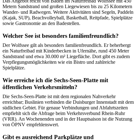
Das Angebot reicht von Baden im Naturfreibad Wolfssee mit 450
Metern Sandstrand und großen Liegewiesen bis zu 25 Kilometern
Wander- und Radwegen. Weitere Aktivitäten sind Segeln, Paddeln
(Kajak, SUP), Beachvolleyball, Basketball, Reitpfade, Spielplätze
sowie Gastronomie an den Badestellen.
Welcher See ist besonders familienfreundlich?
Der Wolfssee gilt als besonders familienfreundlich. Er beherbergt
ein Naturfreibad mit Kinderbecken in Ufernähe, rund 450 Meter
Sandstrand und etwa 30.000 m² Liegefläche. Dort gibt es zudem
Verpflegungsmöglichkeiten wie ein Bistro und zahlreiche
Spielplätze.
Wie erreiche ich die Sechs-Seen-Platte mit
öffentlichen Verkehrsmitteln?
Die Sechs-Seen-Platte ist mit dem regionalen Nahverkehr
erreichbar; Buslinien verbinden die Duisburger Innenstadt mit dem
südlichen Gebiet. Für genaue Verbindungen und Abfahrtszeiten
empfiehlt sich die Abfrage beim Verkehrsverbund Rhein-Ruhr
(VRR). An Wochenenden und in der Hauptsaison ist die Nutzung
von ÖPNV empfehlenswert.
Gibt es ausreichend Parkplätze und