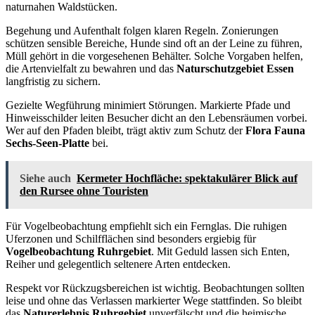
naturnahen Waldstücken.
Begehung und Aufenthalt folgen klaren Regeln. Zonierungen
schützen sensible Bereiche, Hunde sind oft an der Leine zu führen,
Müll gehört in die vorgesehenen Behälter. Solche Vorgaben helfen,
die Artenvielfalt zu bewahren und das
Naturschutzgebiet Essen
langfristig zu sichern.
Gezielte Wegführung minimiert Störungen. Markierte Pfade und
Hinweisschilder leiten Besucher dicht an den Lebensräumen vorbei.
Wer auf den Pfaden bleibt, trägt aktiv zum Schutz der
Flora Fauna
Sechs-Seen-Platte
bei.
Siehe auch
Kermeter Hochfläche: spektakulärer Blick auf
den Rursee ohne Touristen
Für Vogelbeobachtung empfiehlt sich ein Fernglas. Die ruhigen
Uferzonen und Schilfflächen sind besonders ergiebig für
Vogelbeobachtung Ruhrgebiet
. Mit Geduld lassen sich Enten,
Reiher und gelegentlich seltenere Arten entdecken.
Respekt vor Rückzugsbereichen ist wichtig. Beobachtungen sollten
leise und ohne das Verlassen markierter Wege stattfinden. So bleibt
das
Naturerlebnis Ruhrgebiet
unverfälscht und die heimische