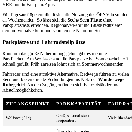
VRR und in Fahrplan-Apps.
Für Tagesausflüge empfiehlt sich die Nutzung des ÖPNV besonders
an Wochenenden. So lässt sich die
Sechs Seen Platte
ohne
Parkplatzstress erreichen. Regionalverkehr und Busse reduzieren
den Individualverkehr und schonen die Natur am See.
Parkplätze und Fahrradstellplätze
Rund um das große Naherholungsgebiet gibt es mehrere
Parkflächen. Am Wolfssee sind die Parkplätze bei Sonnenschein oft
schnell gefüllt. Früh anreisen lohnt sich an Sommerwochenenden.
Fahrräder sind eine attraktive Alternative. Radwege führen zu vielen
Seen und bieten direkte Verbindungen ins Netz der
Wanderwege
Ruhrgebiet
. An den Zugängen finden sich Fahrradständer und
Abstellmöglichkeiten.
ZUGANGSPUNKT
PARKKAPAZITÄT
FAHRRA
Groß, saisonal stark
Wolfssee (Süd)
Viele überdac
frequentiert
Überschaubar, nahe