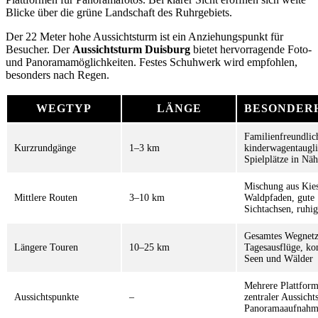
Blicke über die grüne Landschaft des Ruhrgebiets.
Der 22 Meter hohe Aussichtsturm ist ein Anziehungspunkt für
Besucher. Der
Aussichtsturm Duisburg
bietet hervorragende Foto-
und Panoramamöglichkeiten. Festes Schuhwerk wird empfohlen,
besonders nach Regen.
WEGTYP
LÄNGE
BESONDER
Familienfreundlic
Kurzrundgänge
1–3 km
kinderwagentaugli
Spielplätze in Nä
Mischung aus Kie
Mittlere Routen
3–10 km
Waldpfaden, gute
Sichtachsen, ruhig
Gesamtes Wegnetz,
Längere Touren
10–25 km
Tagesausflüge, ko
Seen und Wälder
Mehrere Plattform
Aussichtspunkte
–
zentraler Aussicht
Panoramaaufnah