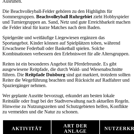
Ausruhen.
Die Beachvolleyball-Felder gehören zu den Highlights für
Sommergruppen.
Beachvolleyball Ruhrgebiet
zieht Hobbyspieler
und Turniergruppen an. Sand, Netz und gute Erreichbarkeit machen
die Felder ideal für kurze Matches nach dem Baden.
Spielgeräte und weitläufige Liegewiesen ergänzen das
Sportangebot. Kinder können auf Spielplätzen toben, während
Erwachsene Federball oder Basketball spielen. Solche
Kombinationen verbessern den Erlebniswert für alle Altersgruppen.
Reiten ist ein besonderes Angebot für Pferdefreunde. Es gibt
ausgewiesene Reitpfade, die durch Wald- und Wiesenabschnitte
führen. Die
Reitpfade Duisburg
sind gut markiert, trotzdem sollten
Reiter die Wegeführung beachten und Rücksicht auf Radfahrer und
Spaziergänger nehmen.
Wer geplante Ausritte bevorzugt, erkundet am besten lokale
Reitställe oder fragt bei der Stadtverwaltung nach aktuellen Regeln.
Hinweise zu Nutzungszeiten und Schutzgebieten helfen, Konflikte
zu vermeiden und die Natur zu schonen.
ART DER
AKTIVITÄT
NUTZERKR
ANLAGE