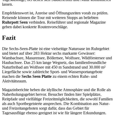
lassen.
Empfehlenswert ist, Anreise und Öffnungszeiten vorab zu prüfen.
Reisende können die Tour mit weiteren Stopps an beliebten
Ruhrpott Seen
verbinden. Reiseführer und regionale Magazine
geben dabei konkrete Routenvorschläge.
Fazit
Die Sechs-Seen-Platte ist eine vielseitige Naturoase im Ruhrgebiet
und bietet auf über 283 Hektar sechs markante Gewässer:
Wambachsee, Masurensee, Böllertsee, Wolfssee, Wildförstersee und
Haubachsee. Das 25 km lange Wegnetz, das familienfreundliche
Naturfreibad am Wolfssee mit 450 m Sandstrand und 30.000 m²
Liegefläche sowie zahlreiche Sport- und Wassersportangebote
machen die
Sechs Seen Platte
zu einem echten Ruhe- und
Aktivitätsraum.
Magazinberichte heben die idyllische Atmosphäre und die Rolle als
Naherholungsgebiet hervor. Besucher finden hier Spielplätze,
Reitpfade und vielfältige Freizeitmöglichkeiten, die sowohl Familien
als auch Sportbegeisterte ansprechen. Die Kombination aus Natur-
und Freizeitangeboten sorgt dafür, dass das Gebiet für
Tagesausflüge ebenso geeignet ist wie für längere Erkundungen.