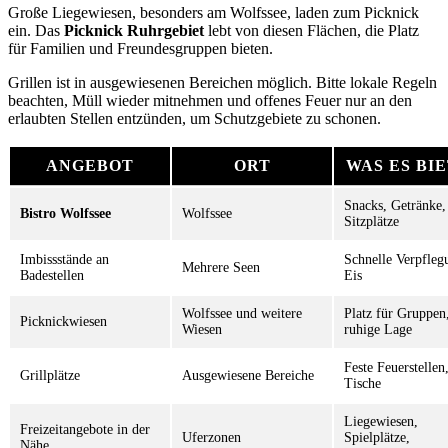
Große Liegewiesen, besonders am Wolfssee, laden zum Picknick
ein. Das
Picknick Ruhrgebiet
lebt von diesen Flächen, die Platz
für Familien und Freundesgruppen bieten.
Grillen ist in ausgewiesenen Bereichen möglich. Bitte lokale Regeln
beachten, Müll wieder mitnehmen und offenes Feuer nur an den
erlaubten Stellen entzünden, um Schutzgebiete zu schonen.
ANGEBOT
ORT
WAS ES BI
Snacks, Getränke,
Bistro Wolfssee
Wolfssee
Sitzplätze
Imbissstände an
Schnelle Verpfleg
Mehrere Seen
Badestellen
Eis
Wolfssee und weitere
Platz für Gruppen
Picknickwiesen
Wiesen
ruhige Lage
Feste Feuerstellen
Grillplätze
Ausgewiesene Bereiche
Tische
Liegewiesen,
Freizeitangebote in der
Uferzonen
Spielplätze,
Nähe