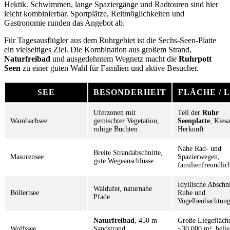
Hektik. Schwimmen, lange Spaziergänge und Radtouren sind hier
leicht kombinierbar. Sportplätze, Reitmöglichkeiten und
Gastronomie runden das Angebot ab.
Für Tagesausflügler aus dem Ruhrgebiet ist die Sechs-Seen-Platte
ein vielseitiges Ziel. Die Kombination aus großem Strand,
Naturfreibad
und ausgedehntem Wegnetz macht die
Ruhrpott
Seen
zu einer guten Wahl für Familien und aktive Besucher.
SEE
BESONDERHEIT
FLÄCHE / 
Uferzonen mit
Teil der
Ruhr
Wambachsee
gemischter Vegetation,
Seenplatte
, Kies
ruhige Buchten
Herkunft
Nahe Rad- und
Breite Strandabschnitte,
Masurensee
Spazierwegen,
gute Wegeanschlüsse
familienfreundlic
Idyllische Abschni
Waldufer, naturnahe
Böllertsee
Ruhe und
Pfade
Vogelbeobachtun
Naturfreibad
, 450 m
Große Liegefläch
Wolfssee
Sandstrand,
~30.000 m², belie