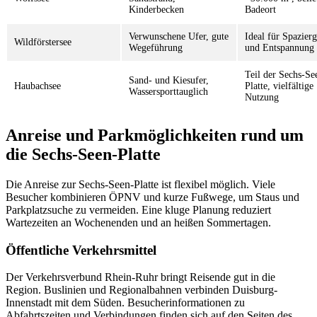
Kinderbecken
Badeort
Verwunschene Ufer, gute
Ideal für Spazier
Wildförstersee
Wegeführung
und Entspannung
Teil der Sechs-Se
Sand- und Kiesufer,
Haubachsee
Platte, vielfältige
Wassersporttauglich
Nutzung
Anreise und Parkmöglichkeiten rund um
die Sechs-Seen-Platte
Die Anreise zur Sechs-Seen-Platte ist flexibel möglich. Viele
Besucher kombinieren ÖPNV und kurze Fußwege, um Staus und
Parkplatzsuche zu vermeiden. Eine kluge Planung reduziert
Wartezeiten an Wochenenden und an heißen Sommertagen.
Öffentliche Verkehrsmittel
Der Verkehrsverbund Rhein-Ruhr bringt Reisende gut in die
Region. Buslinien und Regionalbahnen verbinden Duisburg-
Innenstadt mit dem Süden. Besucherinformationen zu
Abfahrtszeiten und Verbindungen finden sich auf den Seiten des