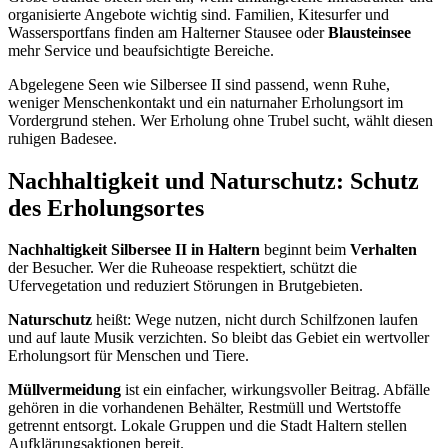
organisierte Angebote wichtig sind. Familien, Kitesurfer und
Wassersportfans finden am Halterner Stausee oder
Blausteinsee
mehr Service und beaufsichtigte Bereiche.
Abgelegene Seen wie Silbersee II sind passend, wenn Ruhe,
weniger Menschenkontakt und ein naturnaher Erholungsort im
Vordergrund stehen. Wer Erholung ohne Trubel sucht, wählt diesen
ruhigen Badesee.
Nachhaltigkeit und Naturschutz: Schutz
des Erholungsortes
Nachhaltigkeit Silbersee II in Haltern
beginnt beim
Verhalten
der Besucher. Wer die Ruheoase respektiert, schützt die
Ufervegetation und reduziert Störungen in Brutgebieten.
Naturschutz
heißt: Wege nutzen, nicht durch Schilfzonen laufen
und auf laute Musik verzichten. So bleibt das Gebiet ein wertvoller
Erholungsort für Menschen und Tiere.
Müllvermeidung
ist ein einfacher, wirkungsvoller Beitrag. Abfälle
gehören in die vorhandenen Behälter, Restmüll und Wertstoffe
getrennt entsorgt. Lokale Gruppen und die Stadt Haltern stellen
Aufklärungsaktionen bereit.