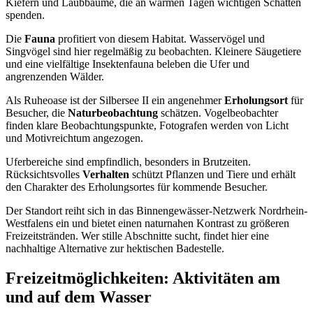
Kiefern und Laubbäume, die an warmen Tagen wichtigen Schatten
spenden.
Die
Fauna
profitiert von diesem Habitat. Wasservögel und
Singvögel sind hier regelmäßig zu beobachten. Kleinere Säugetiere
und eine vielfältige Insektenfauna beleben die Ufer und
angrenzenden Wälder.
Als Ruheoase ist der Silbersee II ein angenehmer
Erholungsort
für
Besucher, die
Naturbeobachtung
schätzen. Vogelbeobachter
finden klare Beobachtungspunkte, Fotografen werden von Licht
und Motivreichtum angezogen.
Uferbereiche sind empfindlich, besonders in Brutzeiten.
Rücksichtsvolles
Verhalten
schützt Pflanzen und Tiere und erhält
den Charakter des Erholungsortes für kommende Besucher.
Der Standort reiht sich in das Binnengewässer-Netzwerk Nordrhein-
Westfalens ein und bietet einen naturnahen Kontrast zu größeren
Freizeitstränden. Wer stille Abschnitte sucht, findet hier eine
nachhaltige Alternative zur hektischen Badestelle.
Freizeitmöglichkeiten: Aktivitäten am
und auf dem Wasser