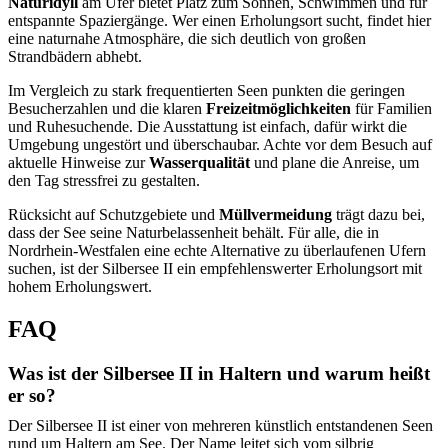
Naturidyll
am Ufer bietet Platz zum Sonnen, Schwimmen und für
entspannte Spaziergänge. Wer einen Erholungsort sucht, findet hier
eine naturnahe Atmosphäre, die sich deutlich von großen
Strandbädern abhebt.
Im Vergleich zu stark frequentierten Seen punkten die geringen
Besucherzahlen und die klaren
Freizeitmöglichkeiten
für Familien
und Ruhesuchende. Die Ausstattung ist einfach, dafür wirkt die
Umgebung ungestört und überschaubar. Achte vor dem Besuch auf
aktuelle Hinweise zur
Wasserqualität
und plane die Anreise, um
den Tag stressfrei zu gestalten.
Rücksicht auf Schutzgebiete und
Müllvermeidung
trägt dazu bei,
dass der See seine Naturbelassenheit behält. Für alle, die in
Nordrhein-Westfalen eine echte Alternative zu überlaufenen Ufern
suchen, ist der Silbersee II ein empfehlenswerter Erholungsort mit
hohem Erholungswert.
FAQ
Was ist der Silbersee II in Haltern und warum heißt
er so?
Der Silbersee II ist einer von mehreren künstlich entstandenen Seen
rund um Haltern am See. Der Name leitet sich vom silbrig