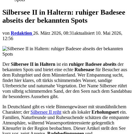
Silbersee II in Haltern: ruhiger Badesee
abseits der bekannten Spots
von
Redaktion
26. März 2026, 08:31
aktualisiert
10. Mai 2026,
12:56
Der
Silbersee II in Haltern
ist ein
ruhiger Badesee
abseits
der
bekannten Spots und bietet eine echte
Ruheoase
für Besucher aus
dem Ruhrgebiet und dem Münsterland. Wer Entspannung sucht,
findet hier klares, oft türkis schimmerndes Wasser, sandige
Uferbereiche und naturnahe Vegetation. Der Name Silbersee rührt
vom silbrig schimmernden Sand, der den Seen nach dem Sandabbau
ihr besonderes Aussehen gibt.
In Deutschland gibt es viele Binnengewässer mit strandähnlichem
Charakter; der
Silbersee II reiht
sich als lokaler
Erholungsort
ein.
Familien, Naturfreunde und Ruhesuchende schätzen die entspannte
Atmosphäre, während Wassersportinteressierte gelegentlich
Kitesurfer in der Region beobachten. Dieser Artikel stellt den See
kurz vor, zeigt Anreise,
Badebedingungen
und