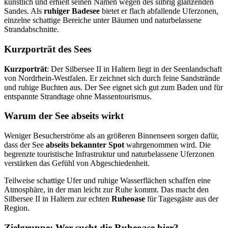
künstlich und erhielt seinen Namen wegen des silbrig glänzenden
Sandes. Als
ruhiger Badesee
bietet er flach abfallende Uferzonen,
einzelne schattige Bereiche unter Bäumen und naturbelassene
Strandabschnitte.
Kurzporträt des Sees
Kurzporträt
: Der Silbersee II in Haltern liegt in der Seenlandschaft
von Nordrhein-Westfalen. Er zeichnet sich durch feine Sandstrände
und ruhige Buchten aus. Der See eignet sich gut zum Baden und für
entspannte Strandtage ohne Massentourismus.
Warum der See abseits wirkt
Weniger Besucherströme als an größeren Binnenseen sorgen dafür,
dass der See
abseits bekannter Spot
wahrgenommen wird. Die
begrenzte touristische Infrastruktur und naturbelassene Uferzonen
verstärken das Gefühl von Abgeschiedenheit.
Teilweise schattige Ufer und ruhige Wasserflächen schaffen eine
Atmosphäre, in der man leicht zur Ruhe kommt. Das macht den
Silbersee II in Haltern zur echten
Ruheoase
für Tagesgäste aus der
Region.
Zielgruppe: Wer sucht die Ruheoase hier?