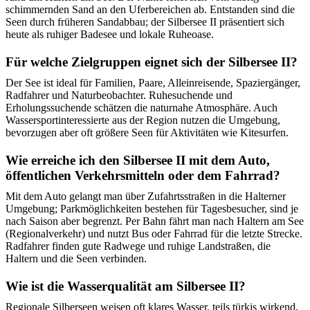
schimmernden Sand an den Uferbereichen ab. Entstanden sind die
Seen durch früheren Sandabbau; der Silbersee II präsentiert sich
heute als ruhiger Badesee und lokale Ruheoase.
Für welche Zielgruppen eignet sich der Silbersee II?
Der See ist ideal für Familien, Paare, Alleinreisende, Spaziergänger,
Radfahrer und Naturbeobachter. Ruhesuchende und
Erholungssuchende schätzen die naturnahe Atmosphäre. Auch
Wassersportinteressierte aus der Region nutzen die Umgebung,
bevorzugen aber oft größere Seen für Aktivitäten wie Kitesurfen.
Wie erreiche ich den Silbersee II mit dem Auto,
öffentlichen Verkehrsmitteln oder dem Fahrrad?
Mit dem Auto gelangt man über Zufahrtsstraßen in die Halterner
Umgebung; Parkmöglichkeiten bestehen für Tagesbesucher, sind je
nach Saison aber begrenzt. Per Bahn fährt man nach Haltern am See
(Regionalverkehr) und nutzt Bus oder Fahrrad für die letzte Strecke.
Radfahrer finden gute Radwege und ruhige Landstraßen, die
Haltern und die Seen verbinden.
Wie ist die Wasserqualität am Silbersee II?
Regionale Silberseen weisen oft klares Wasser, teils türkis wirkend,