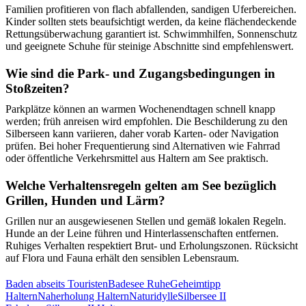
Familien profitieren von flach abfallenden, sandigen Uferbereichen.
Kinder sollten stets beaufsichtigt werden, da keine flächendeckende
Rettungsüberwachung garantiert ist. Schwimmhilfen, Sonnenschutz
und geeignete Schuhe für steinige Abschnitte sind empfehlenswert.
Wie sind die Park- und Zugangsbedingungen in
Stoßzeiten?
Parkplätze können an warmen Wochenendtagen schnell knapp
werden; früh anreisen wird empfohlen. Die Beschilderung zu den
Silberseen kann variieren, daher vorab Karten- oder Navigation
prüfen. Bei hoher Frequentierung sind Alternativen wie Fahrrad
oder öffentliche Verkehrsmittel aus Haltern am See praktisch.
Welche Verhaltensregeln gelten am See bezüglich
Grillen, Hunden und Lärm?
Grillen nur an ausgewiesenen Stellen und gemäß lokalen Regeln.
Hunde an der Leine führen und Hinterlassenschaften entfernen.
Ruhiges Verhalten respektiert Brut- und Erholungszonen. Rücksicht
auf Flora und Fauna erhält den sensiblen Lebensraum.
Baden abseits Touristen
Badesee Ruhe
Geheimtipp
Haltern
Naherholung Haltern
Naturidylle
Silbersee II