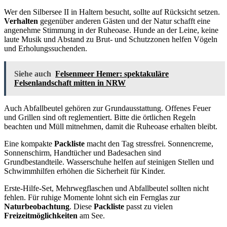
Wer den Silbersee II in Haltern besucht, sollte auf Rücksicht setzen.
Verhalten
gegenüber anderen Gästen und der Natur schafft eine
angenehme Stimmung in der Ruheoase. Hunde an der Leine, keine
laute Musik und Abstand zu Brut- und Schutzzonen helfen Vögeln
und Erholungssuchenden.
Siehe auch
Felsenmeer Hemer: spektakuläre
Felsenlandschaft mitten in NRW
Auch Abfallbeutel gehören zur Grundausstattung. Offenes Feuer
und Grillen sind oft reglementiert. Bitte die örtlichen Regeln
beachten und Müll mitnehmen, damit die Ruheoase erhalten bleibt.
Eine kompakte
Packliste
macht den Tag stressfrei. Sonnencreme,
Sonnenschirm, Handtücher und Badesachen sind
Grundbestandteile. Wasserschuhe helfen auf steinigen Stellen und
Schwimmhilfen erhöhen die Sicherheit für Kinder.
Erste-Hilfe-Set, Mehrwegflaschen und Abfallbeutel sollten nicht
fehlen. Für ruhige Momente lohnt sich ein Fernglas zur
Naturbeobachtung
. Diese
Packliste
passt zu vielen
Freizeitmöglichkeiten
am See.