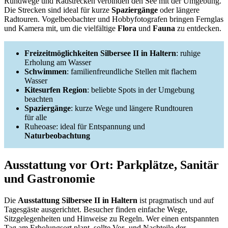
Rundwege und Radstrecken verbinden den See mit der Umgebung.
Die Strecken sind ideal für kurze
Spaziergänge
oder längere
Radtouren. Vogelbeobachter und Hobbyfotografen bringen Fernglas
und Kamera mit, um die vielfältige
Flora
und
Fauna
zu entdecken.
Freizeitmöglichkeiten Silbersee II in Haltern
: ruhige
Erholung am Wasser
Schwimmen
: familienfreundliche Stellen mit flachem
Wasser
Kitesurfen Region
: beliebte Spots in der Umgebung
beachten
Spaziergänge
: kurze Wege und längere Rundtouren
für alle
Ruheoase: ideal für Entspannung und
Naturbeobachtung
Ausstattung vor Ort: Parkplätze, Sanitär
und Gastronomie
Die
Ausstattung Silbersee II in Haltern
ist pragmatisch und auf
Tagesgäste ausgerichtet. Besucher finden einfache Wege,
Sitzgelegenheiten und Hinweise zu Regeln. Wer einen entspannten
Tag am Erholungsort plant, sollte Vor- und Nachteile der