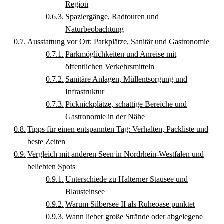
Region
Spaziergänge, Radtouren und
Naturbeobachtung
Ausstattung vor Ort: Parkplätze, Sanitär und Gastronomie
Parkmöglichkeiten und Anreise mit
öffentlichen Verkehrsmitteln
Sanitäre Anlagen, Müllentsorgung und
Infrastruktur
Picknickplätze, schattige Bereiche und
Gastronomie in der Nähe
Tipps für einen entspannten Tag: Verhalten, Packliste und
beste Zeiten
Vergleich mit anderen Seen in Nordrhein-Westfalen und
beliebten Spots
Unterschiede zu Halterner Stausee und
Blausteinsee
Warum Silbersee II als Ruheoase punktet
Wann lieber große Strände oder abgelegene