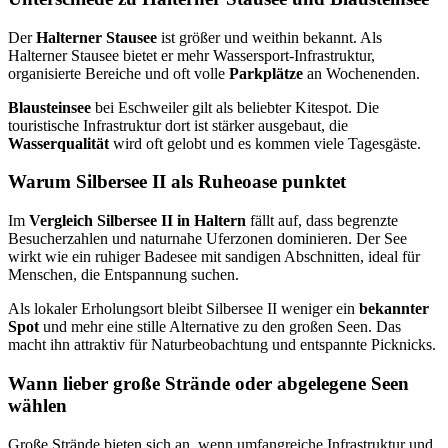
Der
Halterner Stausee
ist größer und weithin bekannt. Als
Halterner Stausee bietet er mehr Wassersport-Infrastruktur,
organisierte Bereiche und oft volle
Parkplätze
an Wochenenden.
Blausteinsee
bei Eschweiler gilt als beliebter Kitespot. Die
touristische Infrastruktur dort ist stärker ausgebaut, die
Wasserqualität
wird oft gelobt und es kommen viele Tagesgäste.
Warum Silbersee II als Ruheoase punktet
Im
Vergleich Silbersee II in Haltern
fällt auf, dass begrenzte
Besucherzahlen und naturnahe Uferzonen dominieren. Der See
wirkt wie ein ruhiger Badesee mit sandigen Abschnitten, ideal für
Menschen, die Entspannung suchen.
Als lokaler Erholungsort bleibt Silbersee II weniger ein
bekannter
Spot
und mehr eine stille Alternative zu den großen Seen. Das
macht ihn attraktiv für Naturbeobachtung und entspannte Picknicks.
Wann lieber große Strände oder abgelegene Seen
wählen
Große Strände bieten sich an, wenn umfangreiche Infrastruktur und