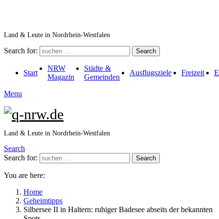
Land & Leute in Nordrhein-Westfalen
Search for:
Search
NRW
Städte &
Start
Ausflugsziele
Freizeit
E
Magazin
Gemeinden
Menu
Land & Leute in Nordrhein-Westfalen
Search
Search for:
Search
You are here:
Home
Geheimtipps
Silbersee II in Haltern: ruhiger Badesee abseits der bekannten
Spots