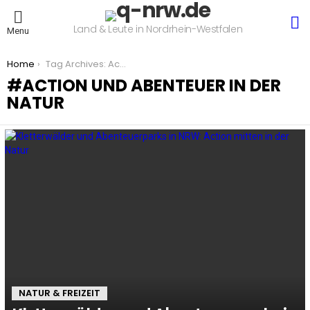
S
Land & Leute in Nordrhein-Westfalen
Menu
You are here:
Home
Tag Archives: Action und Abenteuer in der Natur
ACTION UND ABENTEUER IN DER
NATUR
LATEST
STORIES
NATUR & FREIZEIT