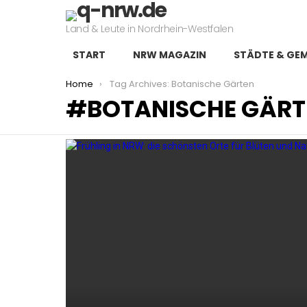
Land & Leute in Nordrhein-Westfalen
START
NRW MAGAZIN
STÄDTE & GE
You are here:
Home
Tag Archives: Botanische Gärten
BOTANISCHE GÄRT
LATEST
STORIES