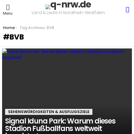
S
Land & Leute in Nordrhein-Westfalen
Menu
You are here:
Home
Tag Archives: BVB
BVB
LATEST
STORIES
SEHENSWÜRDIGKEITEN & AUSFLUGSZIELE
Signal Iduna Park: Warum dieses
Stadion Fußballfans weltweit