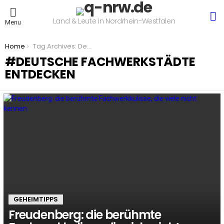
S
Land & Leute in Nordrhein-Westfalen
Menu
You are here:
Home
Tag Archives: Deutsche Fachwerkstädte entdecken
DEUTSCHE FACHWERKSTÄDTE
ENTDECKEN
LATEST
STORIES
GEHEIMTIPPS
Freudenberg: die berühmte