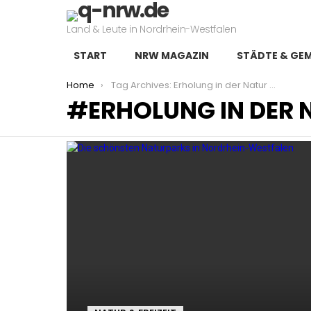
Land & Leute in Nordrhein-Westfalen
START
NRW MAGAZIN
STÄDTE & GE
You are here:
Home
Tag Archives: Erholung in der Natur NRW
ERHOLUNG IN DER
LATEST
STORIES