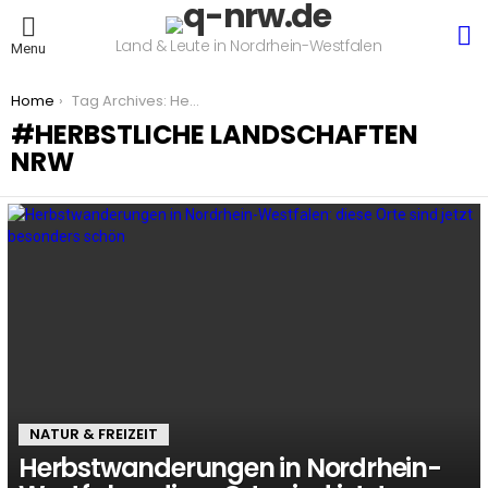
S
Land & Leute in Nordrhein-Westfalen
Menu
You are here:
Home
Tag Archives: Herbstliche Landschaften NRW
HERBSTLICHE LANDSCHAFTEN
NRW
LATEST
STORIES
NATUR & FREIZEIT
Herbstwanderungen in Nordrhein-