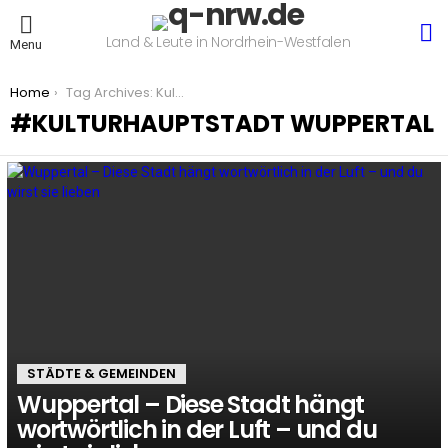
S
Land & Leute in Nordrhein-Westfalen
Menu
You are here:
Home
Tag Archives: Kulturhauptstadt Wuppertal
KULTURHAUPTSTADT WUPPERTAL
LATEST
STORIES
STÄDTE & GEMEINDEN
Wuppertal – Diese Stadt hängt
wortwörtlich in der Luft – und du