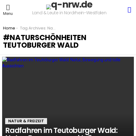
S
Land & Leute in Nordrhein-Westfalen
Menu
You are here:
Home
Tag Archives: Naturschönheiten Teutoburger Wald
NATURSCHÖNHEITEN
TEUTOBURGER WALD
LATEST
STORIES
NATUR & FREIZEIT
Radfahren im Teutoburger Wald: