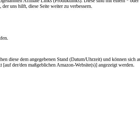
sogenannten Affiliate Links (Produktlinks). Diese sind mit einem * od
er uns hilft, diese Seite weiter zu verbessern.
ufen.
hen diese dem angegebenen Stand (Datum/Uhrzeit) und können sich auf 
kt [auf der/den maßgeblichen Amazon-Website(s)] angezeigt werden.