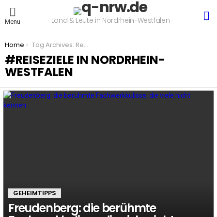
S
Land & Leute in Nordrhein-Westfalen
Menu
You are here:
Home
Tag Archives: Reiseziele in Nordrhein-Westfalen
REISEZIELE IN NORDRHEIN-
WESTFALEN
LATEST
STORIES
GEHEIMTIPPS
Freudenberg: die berühmte