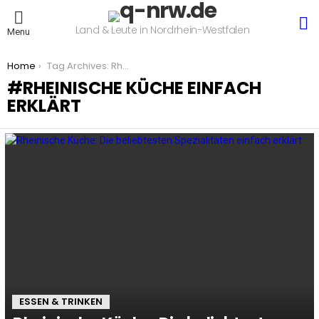
S
Land & Leute in Nordrhein-Westfalen
Menu
You are here:
Home
Tag Archives: Rheinische Küche einfach erklärt
RHEINISCHE KÜCHE EINFACH
ERKLÄRT
LATEST
STORIES
ESSEN & TRINKEN