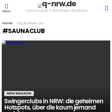
S
Land & Leute in Nordrhein-Westfalen
Menu
You are here:
Home
Tag Archives: Saunaclub
SAUNACLUB
LATEST
STORIES
NRW MAGAZIN
Swingerclubs in NRW: die geheimen
Hotspots, über die kaum jemand