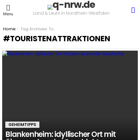
S
Land & Leute in Nordrhein-Westfalen
Menu
You are here:
Home
Tag Archives: Touristenattraktionen
TOURISTENATTRAKTIONEN
LATEST
STORIES
GEHEIMTIPPS
Blankenheim: idyllischer Ort mit