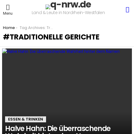
S
Land & Leute in Nordrhein-Westfalen
Menu
You are here:
Home
Tag Archives: Traditionelle Gerichte
TRADITIONELLE GERICHTE
LATEST
STORIES
ESSEN & TRINKEN
Halve Hahn: Die überraschende