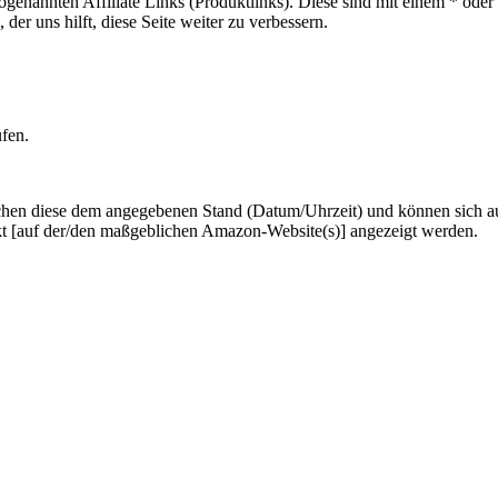
sogenannten Affiliate Links (Produktlinks). Diese sind mit einem * od
er uns hilft, diese Seite weiter zu verbessern.
ufen.
hen diese dem angegebenen Stand (Datum/Uhrzeit) und können sich auf 
kt [auf der/den maßgeblichen Amazon-Website(s)] angezeigt werden.