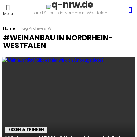
S
Land & Leute in Nordrhein-Westfalen
Menu
You are here:
Home
Tag Archives: Weinanbau in Nordrhein-Westfalen
WEINANBAU IN NORDRHEIN-
WESTFALEN
LATEST
STORIES
ESSEN & TRINKEN