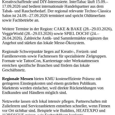
Kreativschaffende und DIY-Interessierte. InterTabac läuft 15.09.–
17.09.2026 und bedient internationale Handelspartner aus dem
Tabak- und Raucherbedarf. Der regional relevante Techno Classica
Salon ist 24.09.–27.09.2026 terminiert und spricht Oldtimerfans
sowie Fachbetriebe an.
Weitere Termine in der Region: CAKE & BAKE (28.–29.03.2026),
VeggieWorld (28.–29.03.2026) sowie SPIEL DOCH! (24.–
26.04.2026). Zahlreiche Antik- und Sammlermärkte ergänzen das
Angebot und stärken das lokale Messe-Ökosystem.
Regionale Schwerpunkte liegen auf Kreativ-, Freizeit- und
Familienevents sowie Fachmessen für spezialisierte Zielgruppen.
Formate wie TattooCon, Karrieretage oder Werkstattmessen
erreichen spezifische Branchen und fördern das lokale
Geschäftsnetz.
Regionale Messen
bieten KMU kosteneffiziente Präsenz mit
geringeren Einstiegskosten und einem gezielten Publikum.
Markttests werden einfacher, weil direkte Rückmeldungen von
Endkunden und Händlern möglich sind.
Netzwerke lassen sich lokal intensiv pflegen. Partnerschaften mit
Zulieferern und Serviceanbietern entstehen schneller, wenn Firmen
vor Ort sichtbar sind. Beispiele wie Buildinx, HEATEXPO und