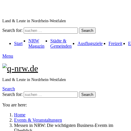
Land & Leute in Nordrhein-Westfalen
Search for:
Search
NRW
Städte &
Start
Ausflugsziele
Freizeit
E
Magazin
Gemeinden
Menu
Land & Leute in Nordrhein-Westfalen
Search
Search for:
Search
You are here:
Home
Events & Veranstaltungen
Messen in NRW: Die wichtigsten Business-Events im
Überblick