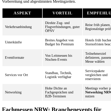
Vorbereitung und abgestimmten Meetingzeiten.
ASPEKT
VORTEIL
EMPFEHL
Direkte Zug- und
Reise früh planen,
Verkehrsanbindung
Flugverbindungen, guter
Regionalzüge prü
ÖPNV
Breites Angebot von
Hotels früh buche
Unterkünfte
Budget bis Premium
Stornofristen beac
Teilnehmerziel
Von Leitmessen bis
Eventformate
definieren, passen
Nischen-Events
Messe wählen
Servicepakete
Standbau, Technik,
Services vor Ort
vergleichen und
Logistik verfügbar
reservieren
Hohe Dichte an
Meetings vorher p
Networking
Fachgesprächen und
Networking NR
B2B-Terminen
nutzen
Fachmessen NRW: Branchenevents für