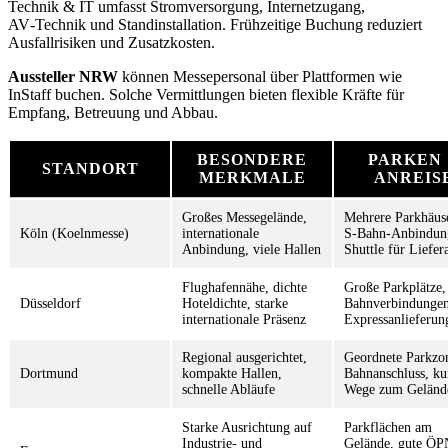
Technik & IT umfasst Stromversorgung, Internetzugang,
AV‑Technik und Standinstallation. Frühzeitige Buchung reduziert
Ausfallrisiken und Zusatzkosten.
Aussteller NRW
können Messepersonal über Plattformen wie
InStaff buchen. Solche Vermittlungen bieten flexible Kräfte für
Empfang, Betreuung und Abbau.
BESONDERE
PARKEN
STANDORT
MERKMALE
ANREIS
Großes Messegelände,
Mehrere Parkhäuse
Köln (Koelnmesse)
internationale
S‑Bahn-Anbindun
Anbindung, viele Hallen
Shuttle für Liefer
Flughafennähe, dichte
Große Parkplätze,
Düsseldorf
Hoteldichte, starke
Bahnverbindungen
internationale Präsenz
Expressanlieferun
Regional ausgerichtet,
Geordnete Parkzo
Dortmund
kompakte Hallen,
Bahnanschluss, ku
schnelle Abläufe
Wege zum Geländ
Starke Ausrichtung auf
Parkflächen am
Industrie- und
Gelände, gute Ö