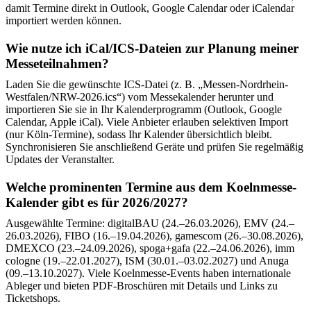
damit Termine direkt in Outlook, Google Calendar oder iCalendar
importiert werden können.
Wie nutze ich iCal/ICS-Dateien zur Planung meiner
Messeteilnahmen?
Laden Sie die gewünschte ICS-Datei (z. B. „Messen-Nordrhein-
Westfalen/NRW-2026.ics“) vom Messekalender herunter und
importieren Sie sie in Ihr Kalenderprogramm (Outlook, Google
Calendar, Apple iCal). Viele Anbieter erlauben selektiven Import
(nur Köln-Termine), sodass Ihr Kalender übersichtlich bleibt.
Synchronisieren Sie anschließend Geräte und prüfen Sie regelmäßig
Updates der Veranstalter.
Welche prominenten Termine aus dem Koelnmesse-
Kalender gibt es für 2026/2027?
Ausgewählte Termine: digitalBAU (24.–26.03.2026), EMV (24.–
26.03.2026), FIBO (16.–19.04.2026), gamescom (26.–30.08.2026),
DMEXCO (23.–24.09.2026), spoga+gafa (22.–24.06.2026), imm
cologne (19.–22.01.2027), ISM (30.01.–03.02.2027) und Anuga
(09.–13.10.2027). Viele Koelnmesse-Events haben internationale
Ableger und bieten PDF-Broschüren mit Details und Links zu
Ticketshops.