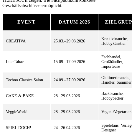
112RESCUE zeigen, wie Fachpublikum konkrete
Geschäftsabschlüsse ermöglicht.
EVENT
DATUM 2026
ZIELGRU
Kreativbranche,
CREATIVA
25.03.–29.03.2026
Hobbykünstler
Fachhandel,
InterTabac
15.09.–17.09.2026
Großhändler,
Importeure
Oldtimerbranche,
Techno Classica Salon
24.09.–27.09.2026
Händler, Sammler
Backbranche,
CAKE & BAKE
28.–29.03.2026
Hobbybäcker
VeggieWorld
28.–29.03.2026
Vegan-/Vegetarier
Spielefans, Verlag
SPIEL DOCH!
24.–26.04.2026
Designer