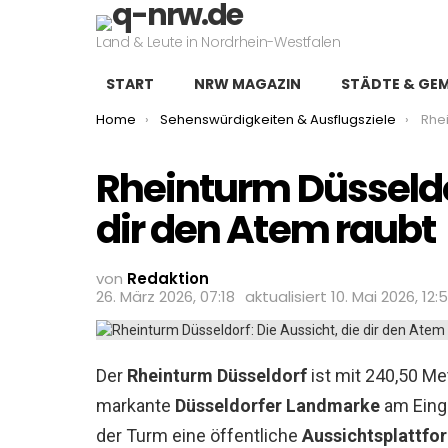
Land & Leute in Nordrhein-Westfalen
START
NRW MAGAZIN
STÄDTE & GE
You are here:
Home
Sehenswürdigkeiten & Ausflugsziele
Rheint
Rheinturm Düsseldor
dir den Atem raubt
von
Redaktion
26. März 2026, 07:18
aktualisiert
10. Mai 2026, 12:
Der
Rheinturm Düsseldorf
ist mit 240,50 Me
markante
Düsseldorfer Landmarke
am Eing
der Turm eine öffentliche
Aussichtsplattfo