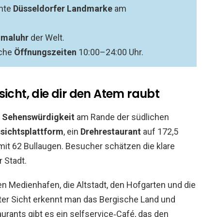
ante
Düsseldorfer Landmarke
am
imaluhr
der Welt.
iche
Öffnungszeiten
10:00–24:00 Uhr.
sicht, die dir den Atem raubt
e
Sehenswürdigkeit
am Rande der südlichen
sichtsplattform
, ein
Drehrestaurant
auf 172,5
mit 62 Bullaugen. Besucher schätzen die klare
 Stadt.
n Medienhafen, die Altstadt, den Hofgarten und die
uter Sicht erkennt man das Bergische Land und
urants gibt es ein selfservice‑Café, das den