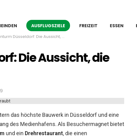
MEINDEN
FREIZEIT
ESSEN
AUSFLUGSZIELE
urm Düsseldorf: Die Aussicht, die dir den Atem raubt
f: Die Aussicht, die
59
tern das höchste Bauwerk in Düsseldorf und eine
ang des Medienhafens. Als Besuchermagnet bietet
rm
und ein
Drehrestaurant
, die einen