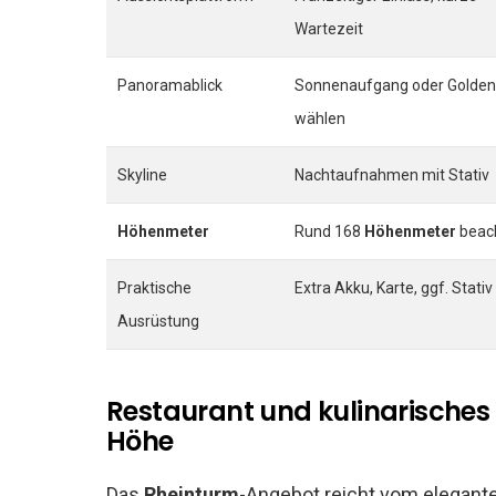
Wartezeit
Panoramablick
Sonnenaufgang oder Golden
wählen
Skyline
Nachtaufnahmen mit Stativ
Höhenmeter
Rund 168
Höhenmeter
beac
Praktische
Extra Akku, Karte, ggf. Stativ
Ausrüstung
Restaurant und kulinarisches 
Höhe
Das
Rheinturm
-Angebot reicht vom elegante