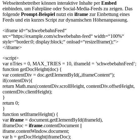
Webseitenbetreiber können interaktive Inhalte per
Embed
einbinden, um Fahrpläne oder Social-Media-Feeds zu zeigen. Das
folgende
Prompt-Beispiel
nutzt ein
iframe
zur Einbettung eines
Feeds und ein kurzes Script zur dynamischen Höhenanpassung.
<iframe id=“schwebebahnFeed“
src=“https://example.com/schwebebahn-feed“ width=“100%“
style=“border:0; display:block;“ onload=“resizeIframe();“>
</iframe>
<script>
var nTries = 0, MAX_TRIES = 10, iframeId = ’schwebebahnFeed‘;
function getDocHeight(doc) {
var contentDiv = doc.getElementById(„iframeContent“);
if(contentDiv){
return Math.max(contentDiv.scrollHeight, contentDiv.offsetHeight,
contentDiv.clientHeight);
}
return 0;
}
function setIframeHeight() {
var
iframe
= document.getElementById(iframeId),
iframeDoc =
iframe
.contentDocument ||
iframe.contentWindow.document;
var h = getDocHeight(iframeDoc);