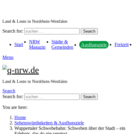
Land & Leute in Nordrhein-Westfalen
Search for:
Search
NRW
Städte &
Start
Freizeit
Ausflugsziele
Magazin
Gemeinden
Menu
Land & Leute in Nordrhein-Westfalen
Search
Search for:
Search
You are here:
Home
Sehenswürdigkeiten & Ausflugsziele
Wuppertaler Schwebebahn: Schweben über der Stadt – ein
Erlebnis, das du nie vergisst