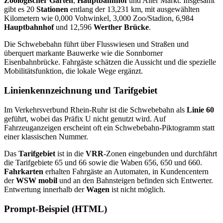
Zoologischer Garten
,
Hauptbahnhof
und Alter Markt. Insgesamt
gibt es 20
Stationen
entlang der 13,231 km, mit ausgewählten
Kilometern wie 0,000 Vohwinkel, 3,000 Zoo/Stadion, 6,984
Hauptbahnhof
und 12,596
Werther Brücke
.
Die Schwebebahn führt über Flusswiesen und Straßen und
überquert markante Bauwerke wie die Sonnborner
Eisenbahnbrücke. Fahrgäste schätzen die Aussicht und die spezielle
Mobilitätsfunktion, die lokale Wege ergänzt.
Linienkennzeichnung und Tarifgebiet
Im Verkehrsverbund Rhein-Ruhr ist die Schwebebahn als
Linie 60
geführt, wobei das Präfix U nicht genutzt wird. Auf
Fahrzeuganzeigen erscheint oft ein Schwebebahn-Piktogramm statt
einer klassischen Nummer.
Das
Tarifgebiet
ist in die
VRR
-Zonen eingebunden und durchfährt
die Tarifgebiete 65 und 66 sowie die Waben 656, 650 und 660.
Fahrkarten
erhalten Fahrgäste an Automaten, in Kundencentern
der
WSW mobil
und an den Bahnsteigen befinden sich Entwerter.
Entwertung innerhalb der
Wagen
ist nicht möglich.
Prompt-Beispiel (HTML)