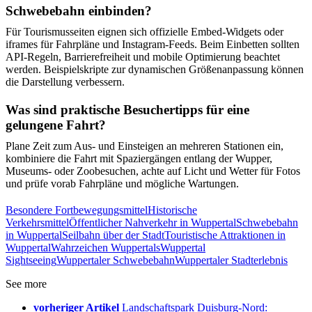
Schwebebahn einbinden?
Für Tourismusseiten eignen sich offizielle Embed-Widgets oder
iframes für Fahrpläne und Instagram-Feeds. Beim Einbetten sollten
API-Regeln, Barrierefreiheit und mobile Optimierung beachtet
werden. Beispielskripte zur dynamischen Größenanpassung können
die Darstellung verbessern.
Was sind praktische Besuchertipps für eine
gelungene Fahrt?
Plane Zeit zum Aus- und Einsteigen an mehreren Stationen ein,
kombiniere die Fahrt mit Spaziergängen entlang der Wupper,
Museums- oder Zoobesuchen, achte auf Licht und Wetter für Fotos
und prüfe vorab Fahrpläne und mögliche Wartungen.
Besondere Fortbewegungsmittel
Historische
Verkehrsmittel
Öffentlicher Nahverkehr in Wuppertal
Schwebebahn
in Wuppertal
Seilbahn über der Stadt
Touristische Attraktionen in
Wuppertal
Wahrzeichen Wuppertals
Wuppertal
Sightseeing
Wuppertaler Schwebebahn
Wuppertaler Stadterlebnis
See more
vorheriger Artikel
Landschaftspark Duisburg-Nord: