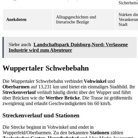
Sicherheits
Stärken die
Alltagsgeschichten und
Anekdoten
Verankerun
literarische Bezüge
Stadt
Siehe auch
Landschaftspark Duisburg-Nord: Verlassene
Industrie wird zum Abenteuer
Wuppertaler Schwebebahn
Die Wuppertaler Schwebebahn verbindet
Vohwinkel
und
Oberbarmen
auf 13,231 km und bietet ein einmaliges Stadtbild. Ihr
Streckenverlauf
verläuft häufig direkt über der Wupper und führt
über Brücken wie die
Werther Brücke
. Die Trasse ist größtenteils
zweigleisig und erlaubt Geschwindigkeiten bis 60 km/h.
Streckenverlauf und Stationen
Die Strecke beginnt in Vohwinkel und endet in
Wupperfeld/Oberbarmen. Zu den bekannten
Stationen
zählen