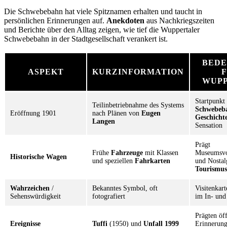
Die Schwebebahn hat viele Spitznamen erhalten und taucht in
persönlichen Erinnerungen auf.
Anekdoten
aus Nachkriegszeiten
und Berichte über den Alltag zeigen, wie tief die Wuppertaler
Schwebebahn in der Stadtgesellschaft verankert ist.
BED
ASPEKT
KURZINFORMATION
WUP
Startpunkt
Teilinbetriebnahme des Systems
Schwebeb
Eröffnung 1901
nach Plänen von
Eugen
Geschicht
Langen
Sensation
Prägt
Frühe
Fahrzeuge
mit Klassen
Museumsvo
Historische Wagen
und speziellen
Fahrkarten
und Nostal
Tourismus
Wahrzeichen
/
Bekanntes Symbol, oft
Visitenkar
Sehenswürdigkeit
fotografiert
im In- und
Prägten öff
Ereignisse
Tuffi
(1950) und
Unfall 1999
Erinnerun