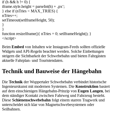
if (h && h != 0) {
iframe.style.height = parseInt(h) + ‚px‘;
} else if (nTries < MAX_TRIES) {
nTries++;
setTimeout(setIframeHeight, 50);
}
}
function resizeIframe(){ nTries = 0; setIframeHeight(); }
</script>
Beim
Embed
von Inhalten wie Instagram-Feeds sollten offizielle
Widgets und API-Regeln beachtet werden. Solche Einbettungen
steigern die Sichtbarkeit der Schwebebahn und bieten Fahrgästen
aktuelle Fahrplan- und Touristendaten.
Technik und Bauweise der Hängebahn
Die
Technik
der Wuppertaler Schwebebahn verbindet historische
Ingenieurskunst mit modernen Systemen. Die
Konstruktion
basiert
auf dem einschienigen Hängebahn-Prinzip von
Eugen Langen
, bei
dem ständiger Kontakt zwischen Fahrweg und Fahrzeug besteht.
Diese
Schienenschwebebahn
folgt einem starren Tragwerk und
unterscheidet sich klar von Magnetschwebesystemen oder
Seilbahnen.