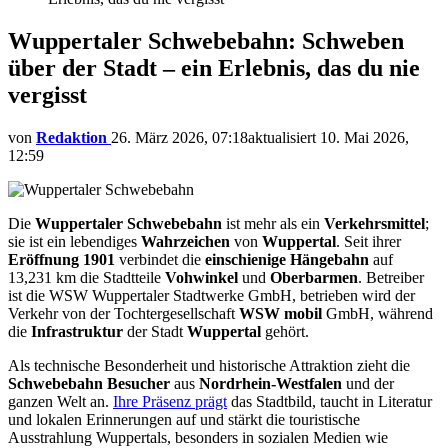
Wuppertaler Schwebebahn: Schweben
über der Stadt – ein Erlebnis, das du nie
vergisst
von
Redaktion
26. März 2026, 07:18
aktualisiert
10. Mai 2026,
12:59
Die
Wuppertaler Schwebebahn
ist mehr als ein
Verkehrsmittel
;
sie ist ein lebendiges
Wahrzeichen
von
Wuppertal
. Seit ihrer
Eröffnung 1901
verbindet die
einschienige Hängebahn
auf
13,231 km die Stadtteile
Vohwinkel
und
Oberbarmen
. Betreiber
ist die WSW Wuppertaler Stadtwerke GmbH, betrieben wird der
Verkehr von der Tochtergesellschaft
WSW mobil
GmbH, während
die
Infrastruktur
der Stadt
Wuppertal
gehört.
Als technische Besonderheit und historische Attraktion zieht die
Schwebebahn
Besucher
aus
Nordrhein-Westfalen
und der
ganzen Welt an.
Ihre Präsenz prägt
das Stadtbild, taucht in Literatur
und lokalen Erinnerungen auf und stärkt die touristische
Ausstrahlung Wuppertals, besonders in sozialen Medien wie