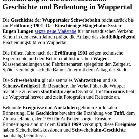
Geschichte und Bedeutung in Wuppertal
Die
Geschichte
der
Wuppertaler Schwebebahn
reicht zurück bis
zur
Eröffnung 1901
. Das
Einschienige Hängebahn
System
Eugen Langen
setzte neue Maßstäbe
für innerstädtischen Verkehr.
Schon in den ersten Jahren prägte die Anlage das
stadtbildprägend
Erscheinungsbild von Wuppertal.
Die frühen Jahre nach der
Eröffnung 1901
zeigen technische
Experimente und den Betrieb mit historischen
Wagen
.
Klasseneinteilungen und Fahrkartenarten spiegelten den Zeitgeist.
Später vereinigte sich die Bahn stärker mit dem Alltag der Stadt.
Die
Schwebebahn
gilt als zentrales
Wahrzeichen
und als
Sehenswürdigkeit
für
Besucher
. Ihr Verlauf über die Wupper
macht sie zu einem
stadtbildprägend
Symbol. Im
Tourismus
hebt
sie Wuppertal hervor und zieht Fotografen und Reisende an.
Bekannte
Ereignisse
und
Anekdoten
gehören zur lokalen
Erinnerung. Die
Geschichte
bewahrt die Erzählung von
Tuffi
, dem
Zirkuselefanten, der 1950 für Aufsehen sorgte. Ernstere
Erinnerungen sind mit dem
Unfall 1999
verknüpft; diese
Ereignisse
haben Sicherheitsdiskussionen und
Schwebebahn-Geschichte
nachhaltig beeinflusst.