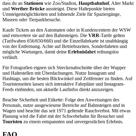
dass du an
Stationen
wie Zoo/Stadion,
Hauptbahnhof
, Alter Markt
und
Werther Brücke
aussteigst. Diese Haltepunkte bieten
Umsteigemöglichkeiten und lohnende Ziele für Spaziergänge,
Museen oder Tierparkbesuche.
Kaufe Tickets an den Automaten oder in Kundencentern der WSW
und entwertere sie auf den Bahnsteigen. Die
VRR
-Tarife gelten
(Tarifwaben 656/650/660) und die Einzelfahrkarte ist unabhängig
von der Entfernung. Achte auf Betriebszeiten, Sonderfahrten und
mögliche Wartungen, damit deine
Erlebnisfahrt
reibungslos
verläuft.
Für Fotografien eignen sich Streckenabschnitte über der Wupper
und Haltestellen mit Überdachungen. Nutze Instagram und
Hashtags, um die besten Blickwinkel und Zeitfenster zu finden. Auf
Touristenseiten lassen sich interaktive Fahrpläne und Instagram-
Feeds einbinden, um aktuelle Laufinfos direkt anzuzeigen.
Beachte Sicherheit und Etikette: Folge den Anweisungen des
Personals, nutze ausgewiesene Bereiche auf Bahnsteigen und in
Wagen und beachte das seit 1971 geltende Rauchverbot. Mit etwas
Planung wird die Fahrt mit der Schwebebahn für Besucher und
Touristen
zu einem entspannten und unvergesslichen Erlebnis.
FAQ