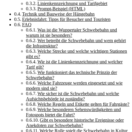
Linienkennzeichnung und Tarifgebiet
Prompt-Beispiel (HTML)
Technik und Bauweise der Hängebahn
Erlebnisfahrt: Tipps für Besucher und Touristen
FAQ
Was ist die Wuppertaler Schwebebahn und
warum ist sie besonders?
Wer betreibt die Schwebebahn und wem gehört
die Infrastruktur?
Welche Strecke und welche wichtigen Stationen
gibt es?
Wie ist die Linienkennzeichnung und welcher
Tarif gilt?
Wie funktioniert das technische Prinzip der
Schwebebahn?
Welche Fahrzeuge werden eingesetzt und wie
modern sind sie?
Wie sicher ist die Schwebebahn und welche
Aufsichtsbehörde ist zuständig?
Welche Regeln und Etikette gelten für Fahrgäste?
Welche besonderen Sehenswürdigkeiten und
Fotospots bietet die Fahrt?
Gibt es besondere historische Ereignisse oder
Anekdoten zur Schwebebahn?
Welche Rolle spielt die Schwebebahn in Kultur