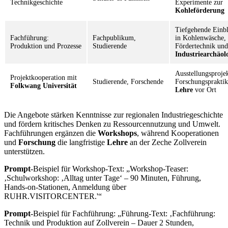
Technikgeschichte
Experimente zur
Kohleförderung
Tiefgehende Einbl
Fachführung:
Fachpublikum,
in Kohlenwäsche,
Produktion und Prozesse
Studierende
Fördertechnik und
Industriearchäol
Ausstellungsprojek
Projektkooperation mit
Studierende, Forschende
Forschungspraktik
Folkwang Universität
Lehre
vor Ort
Die Angebote stärken Kenntnisse zur regionalen Industriegeschichte
und fördern kritisches Denken zu Ressourcennutzung und Umwelt.
Fachführungen ergänzen die
Workshops
, während Kooperationen
und
Forschung
die langfristige
Lehre
an der Zeche Zollverein
unterstützen.
Prompt
-Beispiel für Workshop-Text: „Workshop-Teaser:
‚Schulworkshop: ‚Alltag unter Tage‘ – 90 Minuten, Führung,
Hands-on-Stationen, Anmeldung über
RUHR.VISITORCENTER.'“
Prompt
-Beispiel für Fachführung: „Führung-Text: ‚Fachführung:
Technik und Produktion auf Zollverein – Dauer 2 Stunden,