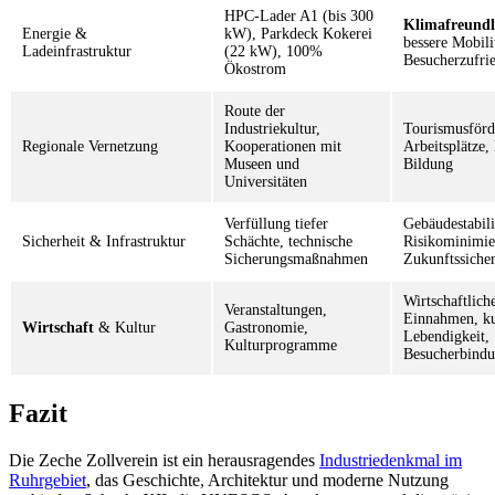
HPC-Lader A1 (bis 300
Klimafreundl
Energie &
kW), Parkdeck Kokerei
bessere Mobili
Ladeinfrastruktur
(22 kW), 100%
Besucherzufri
Ökostrom
Route der
Industriekultur,
Tourismusförd
Regionale Vernetzung
Kooperationen mit
Arbeitsplätze, 
Museen und
Bildung
Universitäten
Verfüllung tiefer
Gebäudestabili
Sicherheit & Infrastruktur
Schächte, technische
Risikominimie
Sicherungsmaßnahmen
Zukunftssiche
Wirtschaftlich
Veranstaltungen,
Einnahmen, ku
Wirtschaft
& Kultur
Gastronomie,
Lebendigkeit,
Kulturprogramme
Besucherbind
Fazit
Die Zeche Zollverein ist ein herausragendes
Industriedenkmal im
Ruhrgebiet
, das Geschichte, Architektur und moderne Nutzung