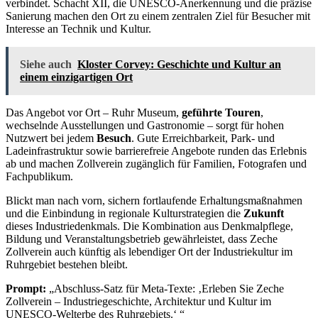
verbindet. Schacht XII, die UNESCO-Anerkennung und die präzise
Sanierung machen den Ort zu einem zentralen Ziel für Besucher mit
Interesse an Technik und Kultur.
Siehe auch
Kloster Corvey: Geschichte und Kultur an
einem einzigartigen Ort
Das Angebot vor Ort – Ruhr Museum,
geführte Touren
,
wechselnde Ausstellungen und Gastronomie – sorgt für hohen
Nutzwert bei jedem
Besuch
. Gute Erreichbarkeit, Park- und
Ladeinfrastruktur sowie barrierefreie Angebote runden das Erlebnis
ab und machen Zollverein zugänglich für Familien, Fotografen und
Fachpublikum.
Blickt man nach vorn, sichern fortlaufende Erhaltungsmaßnahmen
und die Einbindung in regionale Kulturstrategien die
Zukunft
dieses Industriedenkmals. Die Kombination aus Denkmalpflege,
Bildung und Veranstaltungsbetrieb gewährleistet, dass Zeche
Zollverein auch künftig als lebendiger Ort der Industriekultur im
Ruhrgebiet bestehen bleibt.
Prompt:
„Abschluss-Satz für Meta-Texte: ‚Erleben Sie Zeche
Zollverein – Industriegeschichte, Architektur und Kultur im
UNESCO-Welterbe des Ruhrgebiets.‘ “