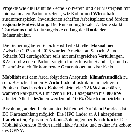
Projekte wie die Bauhütte Zeche Zollverein und der Masterplan mit
internationalen Partnern zeigen, wie Kultur und
Wirtschaft
zusammenspielen. Investitionen schaffen Arbeitsplätze und fördern
regionale Entwicklung
. Die Einbindung lokaler Akteure stärkt
Tourismus
und Kulturangebote entlang der
Route
der
Industriekultur.
Die Sicherung tiefer Schächte ist Teil aktueller Maßnahmen.
Zwischen 2023 und 2025 wurden Arbeiten an Schacht 2 und
Schacht XII durchgeführt, teils mit umfangreichen Verfüllungen.
RAG und weitere Partner sorgten für technische Stabilität, damit das
Ensemble auch für kommende Generationen nutzbar bleibt.
Mobilität
auf dem Areal folgt dem Anspruch,
klimafreundlich
zu
sein. Besucher finden
E-Auto
-Ladeinfrastruktur an mehreren
Punkten. Das Parkdeck Kokerei bietet vier
22 kW
-Ladeplätze,
während Parkplatz A1 mit zehn
HPC
-Ladeplätzen bis
300 kW
arbeitet. Alle Ladesäulen werden mit 100%
Ökostrom
betrieben.
Bezahlung an den Ladepunkten ist flexibel. Auf dem Parkdeck ist
EC-Kartenzahlung möglich. Die HPC-Lader an A1 akzeptieren
Ladekarten
, Apps oder Ad-hoc-Zahlungen per
Kreditkarte
. Das
Mobilitätskonzept fördert nachhaltige Anreise und ergänzt Angebote
des ÖPNV.