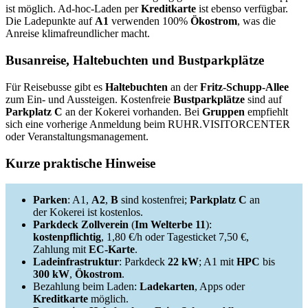
ist möglich. Ad-hoc-Laden per
Kreditkarte
ist ebenso verfügbar.
Die Ladepunkte auf
A1
verwenden 100%
Ökostrom
, was die
Anreise klimafreundlicher macht.
Busanreise, Haltebuchten und Bustparkplätze
Für Reisebusse gibt es
Haltebuchten
an der
Fritz-Schupp-Allee
zum Ein- und Aussteigen. Kostenfreie
Bustparkplätze
sind auf
Parkplatz C
an der Kokerei vorhanden. Bei
Gruppen
empfiehlt
sich eine vorherige Anmeldung beim RUHR.VISITORCENTER
oder Veranstaltungsmanagement.
Kurze praktische Hinweise
Parken
: A1,
A2
,
B
sind kostenfrei;
Parkplatz C
an
der Kokerei ist kostenlos.
Parkdeck Zollverein
(
Im Welterbe 11
):
kostenpflichtig
, 1,80 €/h oder Tagesticket 7,50 €,
Zahlung mit
EC-Karte
.
Ladeinfrastruktur
: Parkdeck
22 kW
; A1 mit
HPC
bis
300 kW
,
Ökostrom
.
Bezahlung beim Laden:
Ladekarten
, Apps oder
Kreditkarte
möglich.