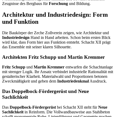
Zeugnisse des Bergbaus für
Forschung
und Bildung.
Architektur und Industriedesign: Form
und Funktion
Die Baukörper der Zeche Zollverein zeigen, wie Architektur und
Industriedesign
Hand in Hand arbeiten. Schon beim ersten Blick
wird klar, dass Form hier aus Funktion entsteht. Schacht XII prägt
das Ensemble mit seiner klaren Silhouette.
Architekten Fritz Schupp und Martin Kremmer
Fritz Schupp
und
Martin Kremmer
entwarfen die Schachtanlage
mit strenger Logik. Ihr Ansatz verbindet industrielle Rationalität mit
gestalterischer Klarheit. Materialwahl und Proportionen betonen
Zweckmäßigkeit und geben dem
Industriedenkmal
Ausdruck.
Das Doppelbock-Fördergerüst und Neue
Sachlichkeit
Das
Doppelbock-Fördergerüst
bei Schacht XII steht für
Neue
Sachlichkeit
in Reinform. Die Vollwandbauweise aus Stahlbeton
schafft monumentale Ruhe. Linienführung und Geometrie machen