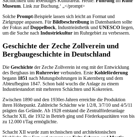
Sachlichkeit und lebendiges Kulturareal. Heute:
Führung
im
Ruhr
Museum
. Link zur Buchung.‘ „</prompt>
Solche
Prompt
-Beispiele lassen sich leicht an Format und
Zielgruppe anpassen. Für
Bildbeschreibung
in Datenbanken sollte
der Fokus auf
Doppelbock
, Industrieästhetik und
UNESCO
liegen,
um die Suche nach
Industriekultur
im Ruhrgebiet zu verbessern.
Geschichte der Zeche Zollverein und
Bergbaugeschichte in Deutschland
Die
Geschichte
der Zeche Zollverein ist eng mit der Entwicklung
des Bergbaus im
Ruhrrevier
verbunden. Erste
Kohleförderung
begann
1851
nach Mutungsbohrungen in Katernberg und dem
Abteufbeginn 1847. Schon bald wuchs die Anlage zu einem
Industriestandort mit mehreren Schächten und Kokereien.
Zwischen 1890 und den 1930er-Jahren erreichte die Produktion
ihren Höhepunkt. Zahlreiche Schächte wie 1/2/8, 3/7/10 und 4/5/11
prägten das Gelände. Ab 1928 entstand die Zentralförderanlage
Schacht XII, die 1932 in Betrieb ging und Förderkapazitäten von bis
zu 12.000 t/Tag ermöglichte.
Schacht XII wurde zum technischen und architektonischen