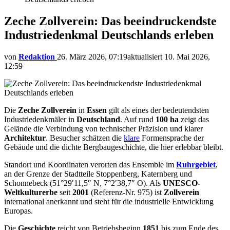
Zeche Zollverein: Das beeindruckendste
Industriedenkmal Deutschlands erleben
von
Redaktion
26. März 2026, 07:19
aktualisiert
10. Mai 2026,
12:59
Die
Zeche Zollverein
in
Essen
gilt als eines der bedeutendsten
Industriedenkmäler in
Deutschland
. Auf rund
100 ha
zeigt das
Gelände die Verbindung von technischer Präzision und klarer
Architektur
. Besucher schätzen die
klare
Formensprache der
Gebäude und die dichte Bergbaugeschichte, die hier erlebbar bleibt.
Standort und Koordinaten verorten das Ensemble im
Ruhrgebiet
,
an der Grenze der Stadtteile Stoppenberg, Katernberg und
Schonnebeck (51°29′11,5″ N, 7°2′38,7″ O). Als
UNESCO-
Weltkulturerbe
seit
2001
(Referenz-Nr. 975) ist
Zollverein
international anerkannt und steht für die industrielle Entwicklung
Europas.
Die
Geschichte
reicht von Betriebsbeginn
1851
bis zum Ende des