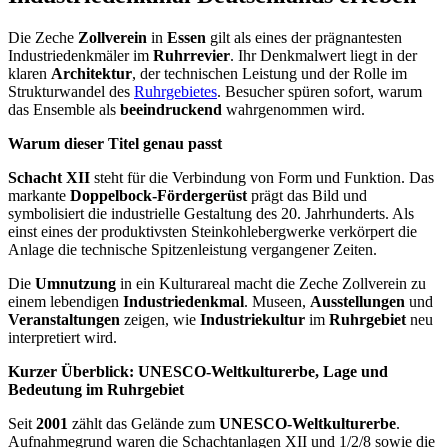
Die Zeche
Zollverein
in
Essen
gilt als eines der prägnantesten
Industriedenkmäler im
Ruhrrevier
. Ihr Denkmalwert liegt in der
klaren
Architektur
, der technischen Leistung und der Rolle im
Strukturwandel des
Ruhrgebietes
. Besucher spüren sofort, warum
das Ensemble als
beeindruckend
wahrgenommen wird.
Warum dieser Titel genau passt
Schacht XII
steht für die Verbindung von Form und Funktion. Das
markante
Doppelbock-Fördergerüst
prägt das Bild und
symbolisiert die industrielle Gestaltung des 20. Jahrhunderts. Als
einst eines der produktivsten Steinkohlebergwerke verkörpert die
Anlage die technische Spitzenleistung vergangener Zeiten.
Die
Umnutzung
in ein Kulturareal macht die Zeche Zollverein zu
einem lebendigen
Industriedenkmal
. Museen,
Ausstellungen
und
Veranstaltungen
zeigen, wie
Industriekultur
im
Ruhrgebiet
neu
interpretiert wird.
Kurzer Überblick: UNESCO-Weltkulturerbe, Lage und
Bedeutung im Ruhrgebiet
Seit
2001
zählt das Gelände zum
UNESCO-Weltkulturerbe
.
Aufnahmegrund waren die Schachtanlagen XII und 1/2/8 sowie die