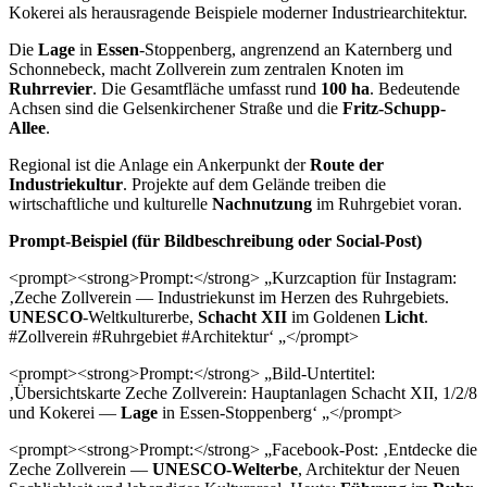
Kokerei als herausragende Beispiele moderner Industriearchitektur.
Die
Lage
in
Essen
-Stoppenberg, angrenzend an Katernberg und
Schonnebeck, macht Zollverein zum zentralen Knoten im
Ruhrrevier
. Die Gesamtfläche umfasst rund
100 ha
. Bedeutende
Achsen sind die Gelsenkirchener Straße und die
Fritz-Schupp-
Allee
.
Regional ist die Anlage ein Ankerpunkt der
Route der
Industriekultur
. Projekte auf dem Gelände treiben die
wirtschaftliche und kulturelle
Nachnutzung
im Ruhrgebiet voran.
Prompt-Beispiel (für Bildbeschreibung oder Social-Post)
<prompt><strong>Prompt:</strong> „Kurzcaption für Instagram:
‚Zeche Zollverein — Industriekunst im Herzen des Ruhrgebiets.
UNESCO
-Weltkulturerbe,
Schacht XII
im Goldenen
Licht
.
#Zollverein #Ruhrgebiet #Architektur‘ „</prompt>
<prompt><strong>Prompt:</strong> „Bild-Untertitel:
‚Übersichtskarte Zeche Zollverein: Hauptanlagen Schacht XII, 1/2/8
und Kokerei —
Lage
in Essen-Stoppenberg‘ „</prompt>
<prompt><strong>Prompt:</strong> „Facebook-Post: ‚Entdecke die
Zeche Zollverein —
UNESCO-Welterbe
, Architektur der Neuen