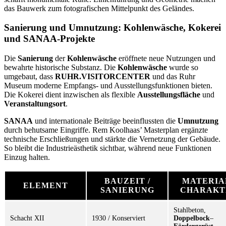
das Bauwerk zum fotografischen Mittelpunkt des Geländes.
Sanierung und Umnutzung: Kohlenwäsche, Kokerei
und SANAA-Projekte
Die
Sanierung
der
Kohlenwäsche
eröffnete neue Nutzungen und
bewahrte historische Substanz. Die
Kohlenwäsche
wurde so
umgebaut, dass
RUHR.VISITORCENTER
und das Ruhr
Museum moderne Empfangs- und Ausstellungsfunktionen bieten.
Die Kokerei dient inzwischen als flexible
Ausstellungsfläche
und
Veranstaltungsort
.
SANAA
und internationale Beiträge beeinflussten die
Umnutzung
durch behutsame Eingriffe. Rem Koolhaas’ Masterplan ergänzte
technische Erschließungen und stärkte die Vernetzung der Gebäude.
So bleibt die Industrieästhetik sichtbar, während neue Funktionen
Einzug halten.
BAUZEIT /
MATERIAL
ELEMENT
SANIERUNG
CHARAKT
Stahlbeton,
Schacht XII
1930 / Konserviert
Doppelbock
–