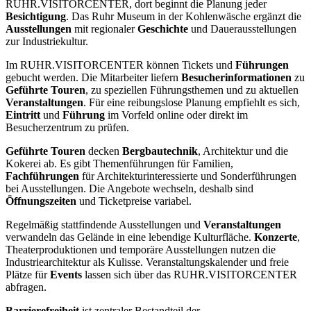
RUHR.VISITORCENTER, dort beginnt die Planung jeder
Besichtigung
. Das Ruhr Museum in der Kohlenwäsche ergänzt die
Ausstellungen
mit regionaler
Geschichte
und Dauerausstellungen
zur Industriekultur.
Im RUHR.VISITORCENTER können Tickets und
Führungen
gebucht werden. Die Mitarbeiter liefern
Besucherinformationen
zu
Geführte Touren
, zu speziellen Führungsthemen und zu aktuellen
Veranstaltungen
. Für eine reibungslose Planung empfiehlt es sich,
Eintritt
und
Führung
im Vorfeld online oder direkt im
Besucherzentrum zu prüfen.
Geführte Touren
decken
Bergbautechnik
, Architektur und die
Kokerei ab. Es gibt Themenführungen für Familien,
Fachführungen
für Architekturinteressierte und Sonderführungen
bei Ausstellungen. Die Angebote wechseln, deshalb sind
Öffnungszeiten
und Ticketpreise variabel.
Regelmäßig stattfindende Ausstellungen und
Veranstaltungen
verwandeln das Gelände in eine lebendige Kulturfläche.
Konzerte
,
Theaterproduktionen und temporäre Ausstellungen nutzen die
Industriearchitektur als Kulisse. Veranstaltungskalender und freie
Plätze für
Events
lassen sich über das RUHR.VISITORCENTER
abfragen.
Barrierefreiheit
ist zentraler Bestandteil der