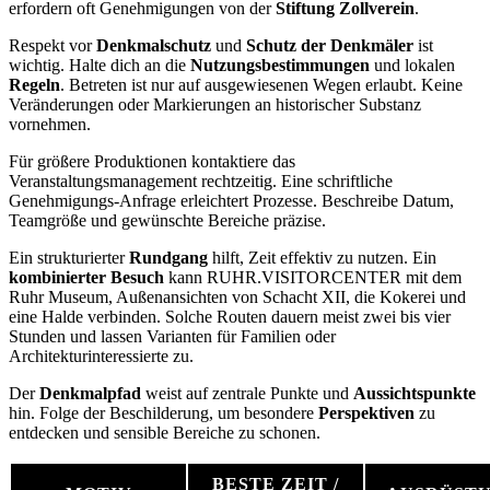
erfordern oft Genehmigungen von der
Stiftung Zollverein
.
Respekt vor
Denkmalschutz
und
Schutz der Denkmäler
ist
wichtig. Halte dich an die
Nutzungsbestimmungen
und lokalen
Regeln
. Betreten ist nur auf ausgewiesenen Wegen erlaubt. Keine
Veränderungen oder Markierungen an historischer Substanz
vornehmen.
Für größere Produktionen kontaktiere das
Veranstaltungsmanagement rechtzeitig. Eine schriftliche
Genehmigungs-Anfrage erleichtert Prozesse. Beschreibe Datum,
Teamgröße und gewünschte Bereiche präzise.
Ein strukturierter
Rundgang
hilft, Zeit effektiv zu nutzen. Ein
kombinierter Besuch
kann RUHR.VISITORCENTER mit dem
Ruhr Museum, Außenansichten von Schacht XII, die Kokerei und
eine Halde verbinden. Solche Routen dauern meist zwei bis vier
Stunden und lassen Varianten für Familien oder
Architekturinteressierte zu.
Der
Denkmalpfad
weist auf zentrale Punkte und
Aussichtspunkte
hin. Folge der Beschilderung, um besondere
Perspektiven
zu
entdecken und sensible Bereiche zu schonen.
BESTE ZEIT /