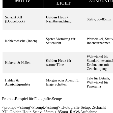
MOTIV
AUSRÜST
LICHT
Schacht XII
Golden Hour
/
Stativ, 35–85mm
(Doppelbock)
Nachtbeleuchtung
Später Vormittag für
Weitwinkel, Stativ
Kohlenwäsche (Innen)
Seitenlicht
Innenaufnahmen
Weitwinkel bis
Golden Hour
für
Standard, eventuel
Kokerei & Hallen
warme Töne
Drohne nur mit
Genehmigung
Tele für Details,
Halden &
Morgen oder Abend für
Weitwinkel für
Aussichtspunkte
lange Schatten
Panorama
Prompt-Beispiel für Fotografie-Setup:
<prompt><strong>Prompt:</strong> „Fotografie-Setup: ‚Schacht
XII, Golden Hour, Stativ, 35mm + 85mm, RAW-Aufnahme,