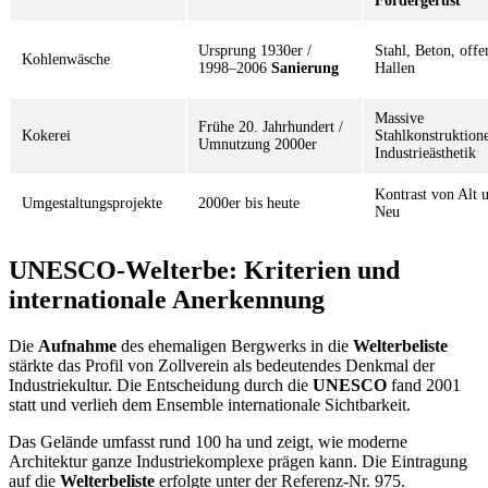
Fördergerüst
Ursprung 1930er /
Stahl, Beton, offe
Kohlenwäsche
1998–2006
Sanierung
Hallen
Massive
Frühe 20. Jahrhundert /
Kokerei
Stahlkonstruktion
Umnutzung 2000er
Industrieästhetik
Kontrast von Alt 
Umgestaltungsprojekte
2000er bis heute
Neu
UNESCO-Welterbe: Kriterien und
internationale Anerkennung
Die
Aufnahme
des ehemaligen Bergwerks in die
Welterbeliste
stärkte das Profil von Zollverein als bedeutendes Denkmal der
Industriekultur. Die Entscheidung durch die
UNESCO
fand 2001
statt und verlieh dem Ensemble internationale Sichtbarkeit.
Das Gelände umfasst rund 100 ha und zeigt, wie moderne
Architektur ganze Industriekomplexe prägen kann. Die Eintragung
auf die
Welterbeliste
erfolgte unter der Referenz-Nr. 975.