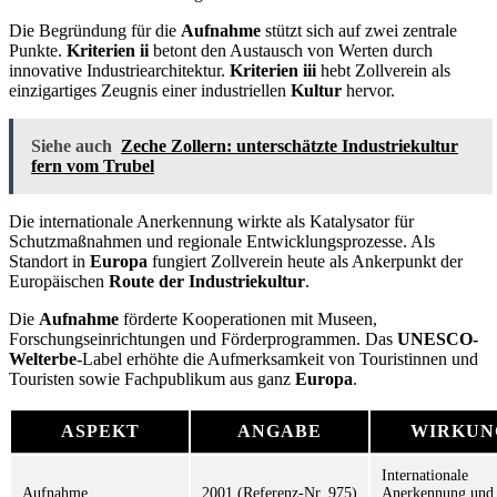
Die Begründung für die
Aufnahme
stützt sich auf zwei zentrale
Punkte.
Kriterien ii
betont den Austausch von Werten durch
innovative Industriearchitektur.
Kriterien iii
hebt Zollverein als
einzigartiges Zeugnis einer industriellen
Kultur
hervor.
Siehe auch
Zeche Zollern: unterschätzte Industriekultur
fern vom Trubel
Die internationale Anerkennung wirkte als Katalysator für
Schutzmaßnahmen und regionale Entwicklungsprozesse. Als
Standort in
Europa
fungiert Zollverein heute als Ankerpunkt der
Europäischen
Route der Industriekultur
.
Die
Aufnahme
förderte Kooperationen mit Museen,
Forschungseinrichtungen und Förderprogrammen. Das
UNESCO-
Welterbe
-Label erhöhte die Aufmerksamkeit von Touristinnen und
Touristen sowie Fachpublikum aus ganz
Europa
.
ASPEKT
ANGABE
WIRKUN
Internationale
Aufnahme
2001 (Referenz-Nr. 975)
Anerkennung und