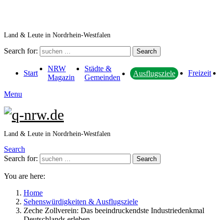
Land & Leute in Nordrhein-Westfalen
Search for:
Search
NRW
Städte &
Start
Freizeit
Ausflugsziele
Magazin
Gemeinden
Menu
Land & Leute in Nordrhein-Westfalen
Search
Search for:
Search
You are here:
Home
Sehenswürdigkeiten & Ausflugsziele
Zeche Zollverein: Das beeindruckendste Industriedenkmal
Deutschlands erleben