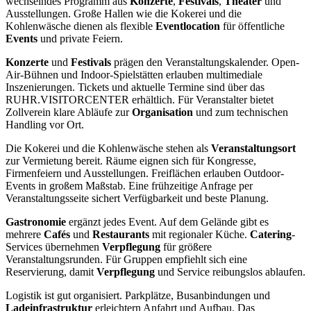
wechselndes Programm aus
Konzerte
,
Festivals
,
Theater
und
Ausstellungen. Große Hallen wie die Kokerei und die
Kohlenwäsche dienen als flexible
Eventlocation
für öffentliche
Events
und private Feiern.
Konzerte
und
Festivals
prägen den Veranstaltungskalender. Open-
Air-Bühnen und Indoor-Spielstätten erlauben multimediale
Inszenierungen. Tickets und aktuelle Termine sind über das
RUHR.VISITORCENTER erhältlich. Für Veranstalter bietet
Zollverein klare Abläufe zur
Organisation
und zum technischen
Handling vor Ort.
Die Kokerei und die Kohlenwäsche stehen als
Veranstaltungsort
zur Vermietung bereit. Räume eignen sich für Kongresse,
Firmenfeiern und Ausstellungen. Freiflächen erlauben Outdoor-
Events in großem Maßstab. Eine frühzeitige Anfrage per
Veranstaltungsseite sichert Verfügbarkeit und beste Planung.
Gastronomie
ergänzt jedes Event. Auf dem Gelände gibt es
mehrere
Cafés
und
Restaurants
mit regionaler Küche.
Catering
-
Services übernehmen
Verpflegung
für größere
Veranstaltungsrunden. Für Gruppen empfiehlt sich eine
Reservierung, damit
Verpflegung
und Service reibungslos ablaufen.
Logistik ist gut organisiert. Parkplätze, Busanbindungen und
Ladeinfrastruktur
erleichtern Anfahrt und Aufbau. Das