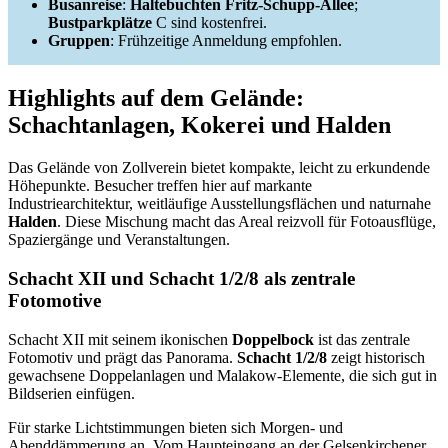
Busanreise
:
Haltebuchten
Fritz-Schupp-Allee
;
Bustparkplätze
C sind kostenfrei.
Gruppen
: Frühzeitige Anmeldung empfohlen.
Highlights auf dem Gelände:
Schachtanlagen, Kokerei und Halden
Das Gelände von Zollverein bietet kompakte, leicht zu erkundende
Höhepunkte. Besucher treffen hier auf markante
Industriearchitektur, weitläufige Ausstellungsflächen und naturnahe
Halden
. Diese Mischung macht das Areal reizvoll für Fotoausflüge,
Spaziergänge und Veranstaltungen.
Schacht XII und Schacht 1/2/8 als zentrale
Fotomotive
Schacht XII mit seinem ikonischen
Doppelbock
ist das zentrale
Fotomotiv und prägt das Panorama.
Schacht 1/2/8
zeigt historisch
gewachsene Doppelanlagen und Malakow-Elemente, die sich gut in
Bildserien einfügen.
Für starke Lichtstimmungen bieten sich Morgen- und
Abenddämmerung an. Vom Haupteingang an der Gelsenkirchener