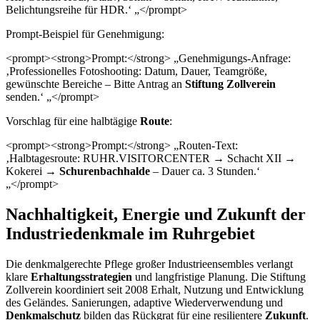
Belichtungsreihe für HDR.‘ „</prompt>
Prompt-Beispiel für Genehmigung:
<prompt><strong>Prompt:</strong> „Genehmigungs-Anfrage:
‚Professionelles Fotoshooting: Datum, Dauer, Teamgröße,
gewünschte Bereiche – Bitte Antrag an
Stiftung Zollverein
senden.‘ „</prompt>
Vorschlag für eine halbtägige
Route
:
<prompt><strong>Prompt:</strong> „Routen-Text:
‚Halbtagesroute: RUHR.VISITORCENTER → Schacht XII →
Kokerei →
Schurenbachhalde
– Dauer ca. 3 Stunden.‘
„</prompt>
Nachhaltigkeit, Energie und Zukunft der
Industriedenkmale im Ruhrgebiet
Die denkmalgerechte Pflege großer Industrieensembles verlangt
klare
Erhaltungsstrategien
und langfristige Planung. Die Stiftung
Zollverein koordiniert seit 2008 Erhalt, Nutzung und Entwicklung
des Geländes. Sanierungen, adaptive Wiederverwendung und
Denkmalschutz
bilden das Rückgrat für eine resilientere
Zukunft
.