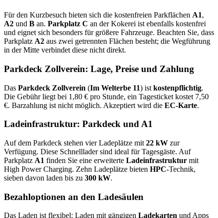
Für den Kurzbesuch bieten sich die kostenfreien Parkflächen
A1
,
A2
und
B
an.
Parkplatz C
an der Kokerei ist ebenfalls kostenfrei
und eignet sich besonders für größere Fahrzeuge. Beachten Sie, dass
Parkplatz
A2
aus zwei getrennten Flächen besteht; die Wegführung
in der Mitte verbindet diese nicht direkt.
Parkdeck Zollverein: Lage, Preise und Zahlung
Das
Parkdeck Zollverein
(
Im Welterbe 11
) ist
kostenpflichtig
.
Die Gebühr liegt bei 1,80 € pro Stunde, ein Tagesticket kostet 7,50
€. Barzahlung ist nicht möglich. Akzeptiert wird die
EC-Karte
.
Ladeinfrastruktur: Parkdeck und A1
Auf dem Parkdeck stehen vier Ladeplätze mit
22 kW
zur
Verfügung. Diese Schnelllader sind ideal für Tagesgäste. Auf
Parkplatz
A1
finden Sie eine erweiterte
Ladeinfrastruktur
mit
High Power Charging. Zehn Ladeplätze bieten
HPC
-Technik,
sieben davon laden bis zu
300 kW
.
Bezahloptionen an den Ladesäulen
Das Laden ist flexibel: Laden mit gängigen
Ladekarten
und Apps