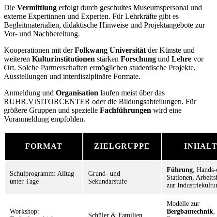
Die
Vermittlung
erfolgt durch geschultes Museumspersonal und
externe Expertinnen und Experten. Für Lehrkräfte gibt es
Begleitmaterialien, didaktische Hinweise und Projektangebote zur
Vor- und Nachbereitung.
Kooperationen mit der
Folkwang Universität
der Künste und
weiteren
Kulturinstitutionen
stärken
Forschung
und
Lehre
vor
Ort. Solche Partnerschaften ermöglichen studentische Projekte,
Ausstellungen und interdisziplinäre Formate.
Anmeldung und
Organisation
laufen meist über das
RUHR.VISITORCENTER oder die Bildungsabteilungen. Für
größere Gruppen und spezielle
Fachführungen
wird eine
Voranmeldung empfohlen.
FORMAT
ZIELGRUPPE
INHAL
Führung
, Hands-
Schulprogramm: Alltag
Grund- und
Stationen, Arbeits
unter Tage
Sekundarstufe
zur Industriekultu
Modelle zur
Workshop:
Bergbautechnik
,
Schüler & Familien