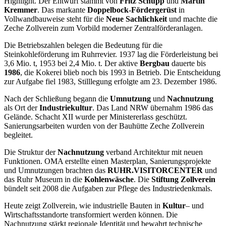
Highlight. Der Entwurf stammt von
Fritz Schupp
und
Martin
Kremmer
. Das markante
Doppelbock-Fördergerüst
in
Vollwandbauweise steht für die
Neue Sachlichkeit
und machte die
Zeche Zollverein zum Vorbild moderner Zentralförderanlagen.
Die Betriebszahlen belegen die Bedeutung für die
Steinkohleförderung im Ruhrrevier. 1937 lag die Förderleistung bei
3,6 Mio. t, 1953 bei 2,4 Mio. t. Der aktive
Bergbau
dauerte bis
1986
, die Kokerei blieb noch bis 1993 in Betrieb. Die Entscheidung
zur Aufgabe fiel 1983, Stilllegung erfolgte am 23. Dezember 1986.
Nach der Schließung begann die
Umnutzung
und
Nachnutzung
als Ort der
Industriekultur
. Das Land NRW übernahm 1986 das
Gelände. Schacht XII wurde per Ministererlass geschützt.
Sanierungsarbeiten wurden von der Bauhütte Zeche Zollverein
begleitet.
Die Struktur der
Nachnutzung
verband Architektur mit neuen
Funktionen. OMA erstellte einen Masterplan, Sanierungsprojekte
und Umnutzungen brachten das
RUHR.VISITORCENTER
und
das Ruhr Museum in die
Kohlenwäsche
. Die
Stiftung Zollverein
bündelt seit 2008 die Aufgaben zur Pflege des Industriedenkmals.
Heute zeigt Zollverein, wie industrielle Bauten in
Kultur
– und
Wirtschaftsstandorte transformiert werden können. Die
Nachnutzung stärkt regionale Identität und bewahrt technische