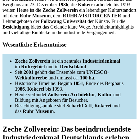
Bergbaus am 23. Dezember
1986
; die
Kokerei
arbeitete bis 1993
weiter. Heute ist die
Zeche Zollverein
ein lebendiger Kulturstandort
mit dem
Ruhr Museum
, dem
RUHR.VISITORCENTER
und
Lehrangeboten der
Folkwang Universität
der Künste. Für die
Besichtigung
bietet das Gelände klare Wege, Architekturhighlights
und vielfältige Einblicke in die industrielle Vergangenheit.
Wesentliche Erkenntnisse
Zeche Zollverein
ist ein zentrales
Industriedenkmal
im
Ruhrgebiet
und in
Deutschland
.
Seit
2001
gehört das Ensemble zum
UNESCO-
Weltkulturerbe
und umfasst ca.
100 ha
.
Historische Timeline: Beginn
1851
, Ende des Bergbaus
1986
,
Kokerei
bis 1993.
Heute verbindet
Zollverein
Architektur
,
Kultur
und
Bildung mit Angeboten für Besucher.
Besichtigungspunkte sind
Schacht XII
,
Kokerei
und
das
Ruhr Museum
.
Zeche Zollverein: Das beeindruckendste
Industriedenkmal Deutschlands erleben