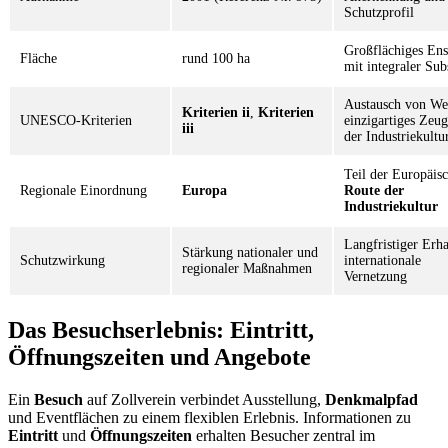
Schutzprofil
Großflächiges En
Fläche
rund 100 ha
mit integraler Sub
Austausch von We
Kriterien ii
,
Kriterien
UNESCO-Kriterien
einzigartiges Zeug
iii
der Industriekultu
Teil der Europäis
Regionale Einordnung
Europa
Route der
Industriekultur
Langfristiger Erha
Stärkung nationaler und
Schutzwirkung
internationale
regionaler Maßnahmen
Vernetzung
Das Besuchserlebnis: Eintritt,
Öffnungszeiten und Angebote
Ein
Besuch
auf Zollverein verbindet Ausstellung,
Denkmalpfad
und Eventflächen zu einem flexiblen Erlebnis. Informationen zu
Eintritt
und
Öffnungszeiten
erhalten Besucher zentral im