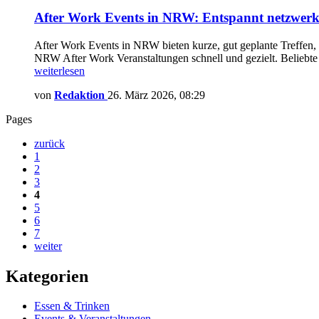
After Work Events in NRW: Entspannt netzwerk
After Work Events in NRW bieten kurze, gut geplante Treffen, d
NRW After Work Veranstaltungen schnell und gezielt. Belieb
weiterlesen
von
Redaktion
26. März 2026, 08:29
Pages
zurück
1
2
3
4
5
6
7
weiter
Kategorien
Essen & Trinken
Events & Veranstaltungen