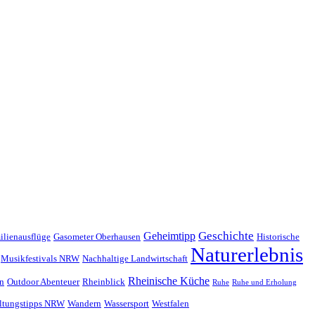
Geschichte
Geheimtipp
ilienausflüge
Gasometer Oberhausen
Historische
Naturerlebnis
Musikfestivals NRW
Nachhaltige Landwirtschaft
Rheinische Küche
en
Outdoor Abenteuer
Rheinblick
Ruhe
Ruhe und Erholung
altungstipps NRW
Wandern
Wassersport
Westfalen