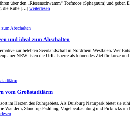
ühren über den „Riesenschwamm“ Torfmoos (Sphagnum) und geben Einbl
er, die Ruhe […]
weiterlesen
 Seen und ideal zum Abschalten
Alternative zur belebten Seenlandschaft in Nordrhein-Westfalen. Wer Ent
laner NRW listen die Urfttalsperre als lohnendes Ziel für kurze und 
ern vom Großstadtlärm
gsort im Herzen des Ruhrgebiets. Als Duisburg Naturpark bietet sie ruh
 wie Wandern, Stand-up-Paddling, Vogelbeobachtung und Picknicks im M
rlesen