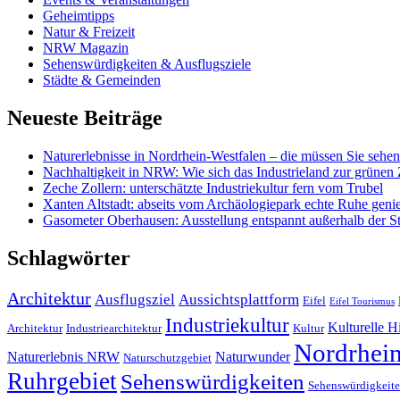
Geheimtipps
Natur & Freizeit
NRW Magazin
Sehenswürdigkeiten & Ausflugsziele
Städte & Gemeinden
Neueste Beiträge
Naturerlebnisse in Nordrhein-Westfalen – die müssen Sie sehen
Nachhaltigkeit in NRW: Wie sich das Industrieland zur grünen 
Zeche Zollern: unterschätzte Industriekultur fern vom Trubel
Xanten Altstadt: abseits vom Archäologiepark echte Ruhe geni
Gasometer Oberhausen: Ausstellung entspannt außerhalb der St
Schlagwörter
Architektur
Ausflugsziel
Aussichtsplattform
Eifel
Eifel Tourismus
Industriekultur
Kulturelle 
Architektur
Industriearchitektur
Kultur
Nordrhein
Naturerlebnis NRW
Naturwunder
Naturschutzgebiet
Ruhrgebiet
Sehenswürdigkeiten
Sehenswürdigkeite