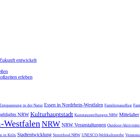
Zukunft entwickelt
eßen
oßzeiten erleben
Essen in Nordrhein-Westfalen
Entspannung in der Natur
Familienausflug
Fam
Kulturhauptstadt
Highlights NRW
Mittelalter
Kunstausstellungen NRW
-Westfalen
NRW
NRW Veranstaltungen
Outdoor-Aktivität
Stadtentwicklung
n in Köln
Streetfood NRW
UNESCO-Weltkulturerbe
Veranst